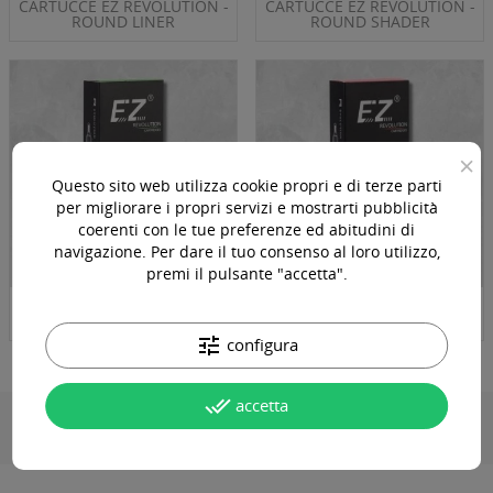
CARTUCCE EZ REVOLUTION -
CARTUCCE EZ REVOLUTION -
ROUND LINER
ROUND SHADER
×
Questo sito web utilizza cookie propri e di terze parti
per migliorare i propri servizi e mostrarti pubblicità
coerenti con le tue preferenze ed abitudini di
navigazione. Per dare il tuo consenso al loro utilizzo,
premi il pulsante "accetta".
CARTUCCE EZ REVOLUTION -
CARTUCCE EZ REVOLUTION -
MAGNUM
SOFT MAGNUM
tune
configura
done_all
accetta