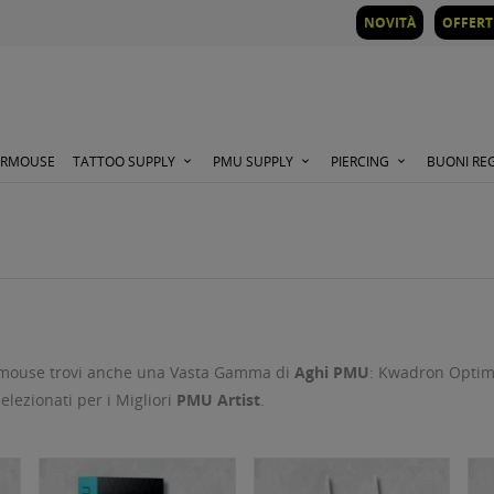
NOVITÀ
OFFERT
ORMOUSE
TATTOO SUPPLY
PMU SUPPLY
PIERCING
BUONI RE
ormouse trovi anche una Vasta Gamma di
Aghi PMU
: Kwadron Optima
elezionati per i Migliori
PMU Artist
.