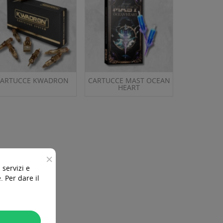
CARTUCCE KWADRON
CARTUCCE MAST OCEAN
HEART
×
 servizi e
 Per dare il