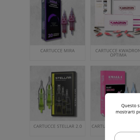
CARTUCCE MIRA
CARTUCCE KWADRO
OPTIMA
Questo si
mostrarti p
CARTUCCE STELLAR 2.0
CARTUCCE EMALLA ELI
MICRO