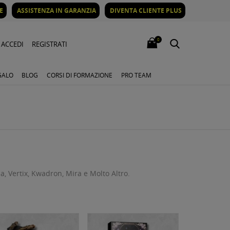
E
ASSISTENZA IN GARANZIA
DIVENTA CLIENTE PLUS
0
ACCEDI
REGISTRATI
GALO
BLOG
CORSI DI FORMAZIONE
PRO TEAM
, Vertix, Kwadron, Mira e Molto Altro.