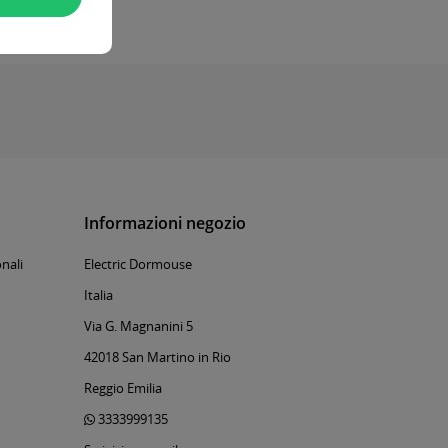
Informazioni negozio
nali
Electric Dormouse
Italia
Via G. Magnanini 5
42018 San Martino in Rio
Reggio Emilia
3333999135