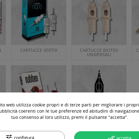
N
CARTUCCE VERTIX
CARTUCCE BIOTEK
UNIVERSALI
to web utilizza cookie propri e di terze parti per migliorare i propri
ubblicità coerenti con le tue preferenze ed abitudini di navigazione.
tuo consenso al loro utilizzo, premi il pulsante "accetta".
OT
CARTUCCE MIAOPERA
CARTUCCE SCADUTE PER
RUBBER
ESERCITAZIONE
tune
done_all
configura
accetta