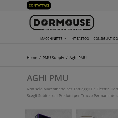
0
CONTATTACI
MACCHINETTE
KIT TATTOO
CONSIGLIATI D
Home
PMU Supply
Aghi PMU
AGHI PMU
Non solo Macchinette per Tatuaggi! Da Electric D
Scegli Subito tra i Prodotti per Trucco Permanente s