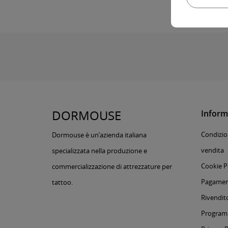
DORMOUSE
Inform
Condizion
Dormouse è un’azienda italiana
vendita
specializzata nella produzione e
Cookie P
commercializzazione di attrezzature per
Pagament
tattoo.
Rivendito
Programm