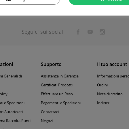
Seguici sui social
azioni
Supporto
Il tuo account
i Generali di
Assistenza in Garanzia
Informazioni perso
Certificati Prodotti
Ordini
olicy
Effettuare un Reso
Note di credito
i e Spedizioni
Pagamenti e Spedizioni
Indirizzi
ri Autorizzati
Contattaci
a Raccolta Punti
Negozi