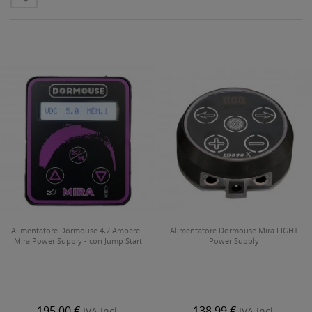
Alimentatore Dormouse 4,7 Ampere -
Alimentatore Dormouse Mira LIGHT
Mira Power Supply - con Jump Start
Power Supply
195,00 €
138,99 €
IVA Incl.
IVA Incl.