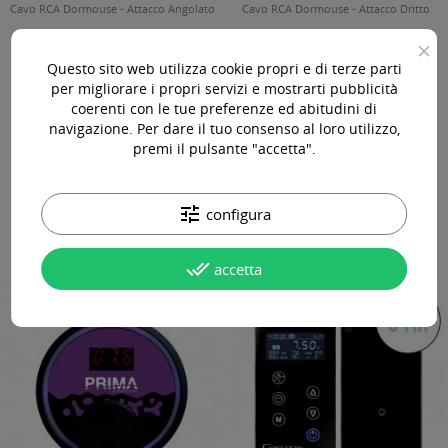
Cavo RCA Dormouse - Attacco Angolato
Cavo RCA Dormouse - Attacco Dritto
×
Questo sito web utilizza cookie propri e di terze parti
per migliorare i propri servizi e mostrarti pubblicità
coerenti con le tue preferenze ed abitudini di
34,00 €
34,00 €
IVA Incl.
IVA Incl.
navigazione. Per dare il tuo consenso al loro utilizzo,
premi il pulsante "accetta".




tune
configura
done_all
accetta