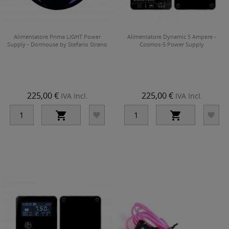
Alimentatore Prima LIGHT Power
Alimentatore Dynamic 5 Ampere -
Supply - Dormouse by Stefano Strano
Cosmos-5 Power Supply
225,00 €
225,00 €
IVA Incl.
IVA Incl.



