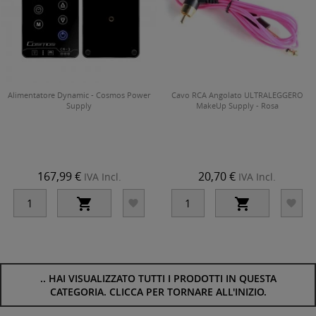
Alimentatore Dynamic - Cosmos Power
Cavo RCA Angolato ULTRALEGGERO
Supply
MakeUp Supply - Rosa
167,99 €
20,70 €
IVA Incl.
IVA Incl.




..
HAI VISUALIZZATO TUTTI I PRODOTTI IN QUESTA
CATEGORIA. CLICCA PER TORNARE ALL'INIZIO.