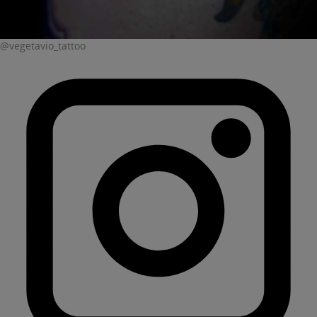
@vegetavio_tattoo