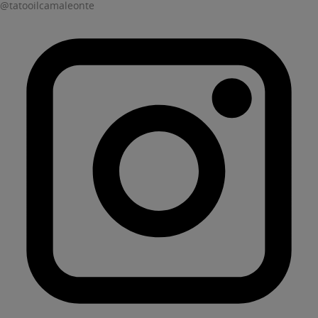
@tatooilcamaleonte