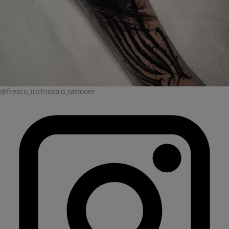
@fresco_inchiostro_tattooer