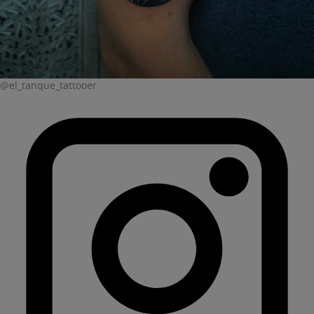
@el_tanque_tattooer