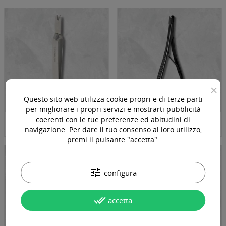
×
Questo sito web utilizza cookie propri e di terze parti
per migliorare i propri servizi e mostrarti pubblicità
coerenti con le tue preferenze ed abitudini di
TWEEZER
PINZE PER DERMAL
navigazione. Per dare il tuo consenso al loro utilizzo,
premi il pulsante "accetta".
tune
configura
done_all
accetta