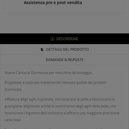
Assistenza pre e post vendita
DESCRIZIONE
DETTAGLI DEL PRODOTTO
DOMANDE & RISPOSTE
Nuove Cartucce Dormouse per macchine da tatuaggio.
Progettate e costruite mantenendo l'elevata qualità dei prodotti
Dormouse.
Affilatura degli aghi migliorata, non lacerano la pelle e favoriscono la
guarigione. Migliorato anche lo scorrimento degli aghi nella pelle, che
favoriscono l'ingresso dell'inchiostro e offrono una maggiore precisione
nelle linee.