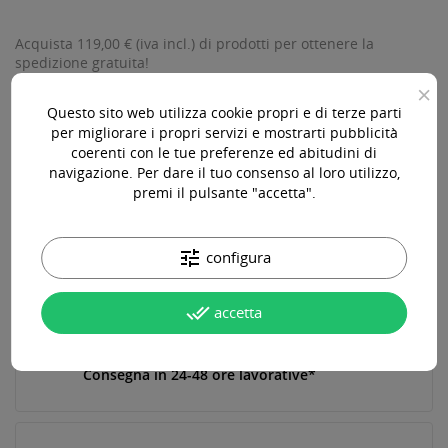
Acquista 119,00 € (iva incl.) di prodotti per ottenere la
spedizione gratuita!
×
Questo sito web utilizza cookie propri e di terze parti
per migliorare i propri servizi e mostrarti pubblicità
coerenti con le tue preferenze ed abitudini di
Ho preso visione della Privacy Policy di questo sito e ne
navigazione. Per dare il tuo consenso al loro utilizzo,
accetto le condizioni.
premi il pulsante "accetta".
VOGLIO RICEVERE UNA NOTIFICA QUANDO TORNA DISPONIBILE
tune
configura
Paga online, alla consegna o in comode rate
done_all
accetta
Consegna in 24-48 ore lavorative*