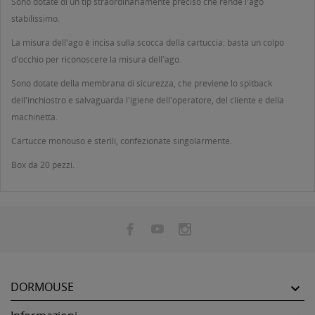
Sono dotate di un tip straordinariamente preciso che rende l'ago
stabilissimo.
La misura dell'ago è incisa sulla scocca della cartuccia: basta un colpo
d'occhio per riconoscere la misura dell'ago.
Sono dotate della membrana di sicurezza, che previene lo spitback
dell'inchiostro e salvaguarda l'igiene dell'operatore, del cliente e della
machinetta.
Cartucce monouso e sterili, confezionate singolarmente.
Box da 20 pezzi.
DORMOUSE
