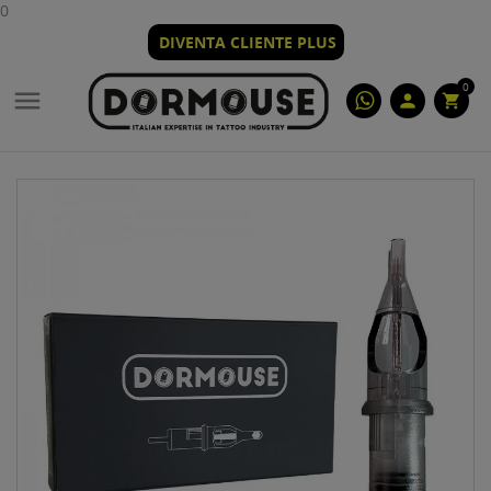
0
DIVENTA CLIENTE PLUS
0

person
shopping_cart