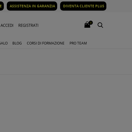
E
ASSISTENZA IN GARANZIA
DIVENTA CLIENTE PLUS
0
ACCEDI
REGISTRATI
GALO
BLOG
CORSI DI FORMAZIONE
PRO TEAM