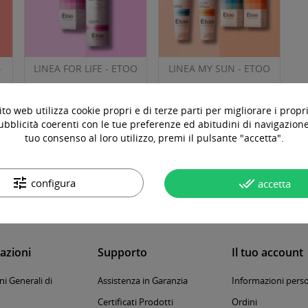
-
LINEA FOR LIFE - ETOO
LINEA MY SUN - ETOO
to web utilizza cookie propri e di terze parti per migliorare i propri
ubblicità coerenti con le tue preferenze ed abitudini di navigazione.
tuo consenso al loro utilizzo, premi il pulsante "accetta".
Seguici sui social
tune
done_all
configura
accetta
azioni
Supporto
Il tuo account
i Generali di
Assistenza in Garanzia
Informazioni perso
Certificati Prodotti
Ordini