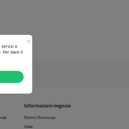
×
 servizi e
 Per dare il
Informazioni negozio
nali
Electric Dormouse
Italia