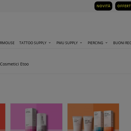
NOVITÀ
OFFERT
ORMOUSE
TATTOO SUPPLY
PMU SUPPLY
PIERCING
BUONI RE
Cosmetici Etoo