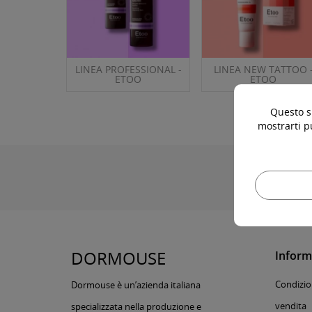
LINEA PROFESSIONAL -
LINEA NEW TATTOO 
ETOO
ETOO
Questo si
mostrarti p
DORMOUSE
Inform
Condizion
Dormouse è un’azienda italiana
vendita
specializzata nella produzione e