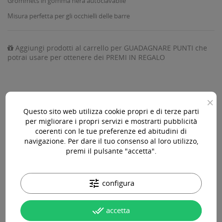
Grommets in gomma nera autoclavabile
Misura perfetta per gli occhielli delle barre
Aggiungi prodotti al carrello per GUADAGNARE PUNTI che
potrai usare per ottenere dei PREMI IN REGALO
×
AGGIUNGI AL CARRELLO

Questo sito web utilizza cookie propri e di terze parti
per migliorare i propri servizi e mostrarti pubblicità
Disponibile

coerenti con le tue preferenze ed abitudini di
navigazione. Per dare il tuo consenso al loro utilizzo,
premi il pulsante "accetta".
Acquista 119,00 € (iva incl.) di prodotti per ottenere la
spedizione gratuita!
tune
configura
done_all
accetta
Paga online, alla consegna o in comode rate