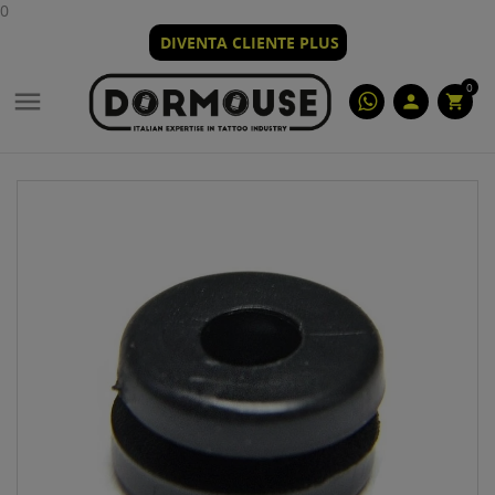
0
DIVENTA CLIENTE PLUS
0

person
shopping_cart