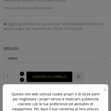
Diluente per inchiostri tattoo neri e a colori
Stessa consistenza dell'inchiostro
Aggiungi prodotti al carrello per GUADAGNARE PUNTI che
potrai usare per ottenere dei PREMI IN REGALO
MISURA
AGGIUNGI AL CARRELLO

Disponibile

×
Questo sito web utilizza cookie propri e di terze parti
per migliorare i propri servizi e mostrarti pubblicità
Acquista 119,00 € (iva incl.) di prodotti per ottenere la
coerenti con le tue preferenze ed abitudini di
spedizione gratuita!
navigazione. Per dare il tuo consenso al loro utilizzo,