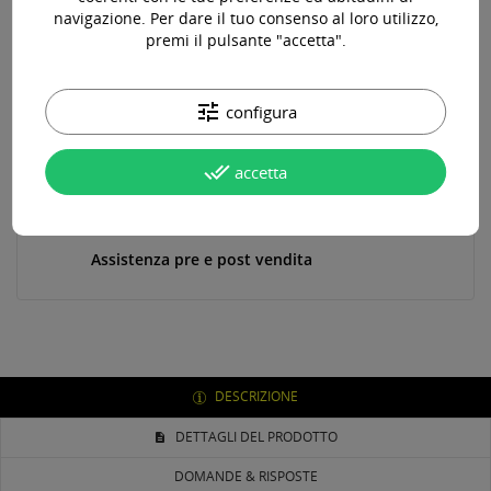
navigazione. Per dare il tuo consenso al loro utilizzo,
premi il pulsante "accetta".
Paga online, alla consegna o in comode rate
tune
configura
Consegna in 24-48 ore lavorative*
done_all
accetta
Assistenza pre e post vendita
DESCRIZIONE
DETTAGLI DEL PRODOTTO
DOMANDE & RISPOSTE