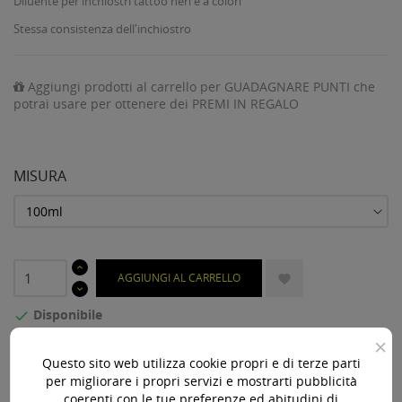
Diluente per inchiostri tattoo neri e a colori
Stessa consistenza dell'inchiostro
Aggiungi prodotti al carrello per GUADAGNARE PUNTI che
potrai usare per ottenere dei PREMI IN REGALO
MISURA
AGGIUNGI AL CARRELLO

Disponibile

×
Questo sito web utilizza cookie propri e di terze parti
Acquista 119,00 € (iva incl.) di prodotti per ottenere la
per migliorare i propri servizi e mostrarti pubblicità
spedizione gratuita!
coerenti con le tue preferenze ed abitudini di