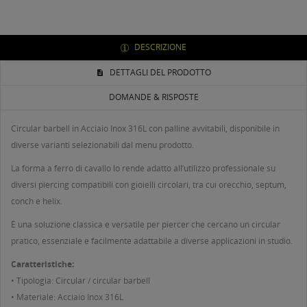
DESCRIZIONE
DETTAGLI DEL PRODOTTO
DOMANDE & RISPOSTE
Circular barbell in Acciaio Inox 316L con palline avvitabili, disponibile in
diverse varianti selezionabili dal menu prodotto.
La forma a ferro di cavallo lo rende adatto all’utilizzo professionale su
diversi piercing compatibili con gioielli circolari, tra cui orecchio, septum,
conch e helix.
È una soluzione classica e versatile per piercer che cercano un circular
pratico, essenziale e facilmente adattabile a diverse applicazioni in studio.
Caratteristiche:
• Tipologia: Circular / circular barbell
• Materiale: Acciaio Inox 316L