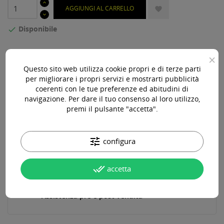
AGGIUNGI AL CARRELLO

Disponibile

×
Acquista 119,00 € (iva incl.) di prodotti per ottenere la
spedizione gratuita!
Questo sito web utilizza cookie propri e di terze parti
per migliorare i propri servizi e mostrarti pubblicità
coerenti con le tue preferenze ed abitudini di
navigazione. Per dare il tuo consenso al loro utilizzo,
premi il pulsante "accetta".
Paga online, alla consegna o in comode rate
tune
configura
Consegna in 24-48 ore lavorative*
done_all
accetta
Assistenza pre e post vendita