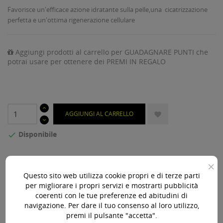
Favorisce un'efficace azione idratante sulla pelle,una cicatrizzazione
perfetta e un'ottima rigenerazione cellulare
Aggiungi prodotti al carrello per GUADAGNARE PUNTI che
potrai usare per ottenere dei PREMI IN REGALO
AGGIUNGI AL CARRELLO

Disponibile

Acquista 119,00 € (iva incl.) di prodotti per ottenere la
×
spedizione gratuita!
Questo sito web utilizza cookie propri e di terze parti
per migliorare i propri servizi e mostrarti pubblicità
coerenti con le tue preferenze ed abitudini di
navigazione. Per dare il tuo consenso al loro utilizzo,
premi il pulsante "accetta".
Paga online, alla consegna o in comode rate