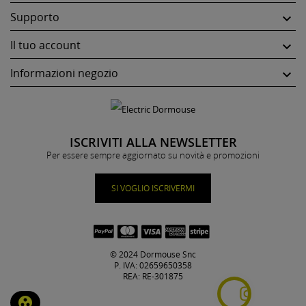
Supporto

Il tuo account

Informazioni negozio

ISCRIVITI ALLA NEWSLETTER
Per essere sempre aggiornato su novità e promozioni
SI VOGLIO ISCRIVERMI
© 2024 Dormouse Snc
P. IVA: 02659650358
REA: RE-301875
group_work