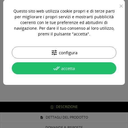
×
Questo sito web utilizza cookie propri e di terze parti
per migliorare i propri servizi e mostrarti pubblicità
coerenti con le tue preferenze ed abitudini di
Paga online, alla consegna o in comode rate
navigazione. Per dare il tuo consenso al loro utilizzo,
premi il pulsante "accetta".
Consegna in 24-48 ore lavorative*
tune
configura
done_all
accetta
Assistenza pre e post vendita
DESCRIZIONE
DETTAGLI DEL PRODOTTO
DOMANDE & RISPOSTE