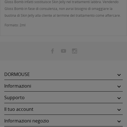
Gloss Bomb infatti sostituisce Skin Jelly nel trattamenti labbra. Vendendo
Gloss Bomb in fase di consulenza, non avrai bisogno di omaggiare la
bustina di Skin Jelly alla cliente al termine del trattamento come aftercare.
Formato: 2ml
DORMOUSE

Informazioni

Supporto

Il tuo account

Informazioni negozio
