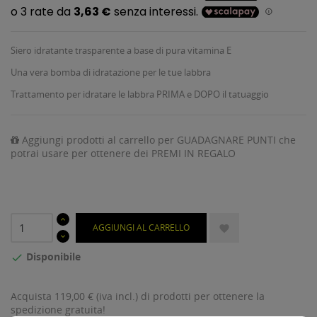
Siero idratante trasparente a base di pura vitamina E
Una vera bomba di idratazione per le tue labbra
Trattamento per idratare le labbra PRIMA e DOPO il tatuaggio
Aggiungi prodotti al carrello per GUADAGNARE PUNTI che
potrai usare per ottenere dei PREMI IN REGALO
AGGIUNGI AL CARRELLO

Disponibile

Acquista 119,00 € (iva incl.) di prodotti per ottenere la
spedizione gratuita!