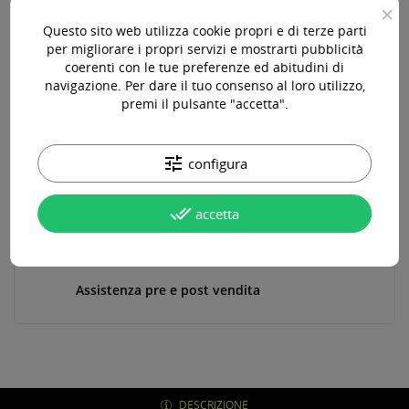
×
Ho preso visione della Privacy Policy di questo sito e ne
Questo sito web utilizza cookie propri e di terze parti
accetto le condizioni.
per migliorare i propri servizi e mostrarti pubblicità
VOGLIO RICEVERE UNA NOTIFICA QUANDO TORNA DISPONIBILE
coerenti con le tue preferenze ed abitudini di
navigazione. Per dare il tuo consenso al loro utilizzo,
premi il pulsante "accetta".
Paga online, alla consegna o in comode rate
tune
configura
done_all
accetta
Consegna in 24-48 ore lavorative*
Assistenza pre e post vendita
DESCRIZIONE