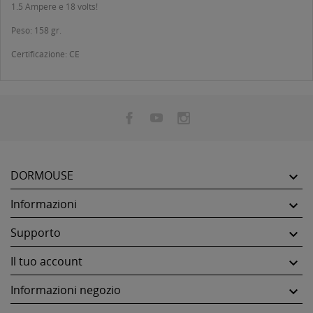
1.5 Ampere e 18 volts!
Peso: 158 gr.
Certificazione: CE
DORMOUSE

Informazioni

Supporto

Il tuo account

Informazioni negozio
