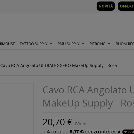
NOVITÀ
OFFERT
ORMOUSE
TATTOO SUPPLY
PMU SUPPLY
PIERCING
BUONI RE
Cavo RCA Angolato ULTRALEGGERO MakeUp Supply - Rosa
Cavo RCA Angolato
MakeUp Supply - Ro
20,70 €
IVA Incl.