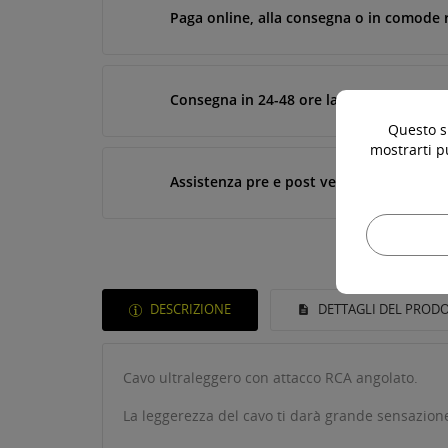
Paga online, alla consegna o in comode 
Consegna in 24-48 ore lavorative*
Questo si
mostrarti p
Assistenza pre e post vendita
DESCRIZIONE
DETTAGLI DEL PROD
Cavo ultraleggero con attacco RCA angolato.
La leggerezza del cavo ti darà grande sensazione