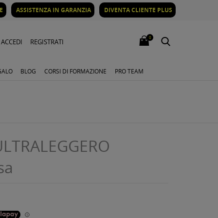
E
ASSISTENZA IN GARANZIA
DIVENTA CLIENTE PLUS
0
ACCEDI
REGISTRATI
GALO
BLOG
CORSI DI FORMAZIONE
PRO TEAM
 ULTRALEGGERO
sa