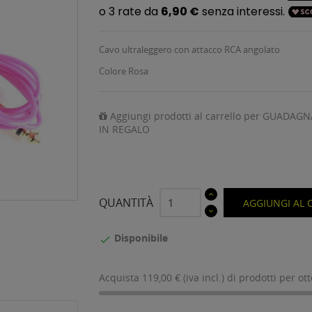
Cavo ultraleggero con attacco RCA angolato
Colore Rosa
Aggiungi prodotti al carrello per GUADAGN
IN REGALO
QUANTITÀ
AGGIUNGI AL 
Disponibile

Acquista 119,00 € (iva incl.) di prodotti per ot