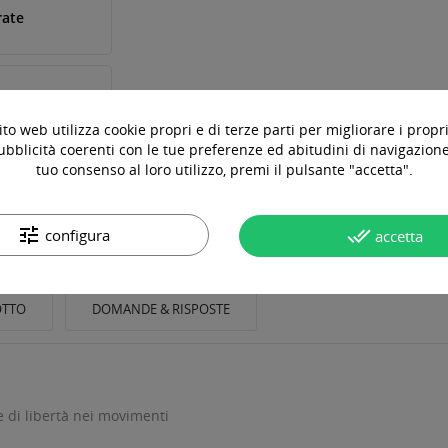
rate
to web utilizza cookie propri e di terze parti per migliorare i propri
ubblicità coerenti con le tue preferenze ed abitudini di navigazione.
tuo consenso al loro utilizzo, premi il pulsante "accetta".
tune
done_all
configura
accetta
OTTO
DOMANDE & RISPOSTE
 di libertà nei movimenti