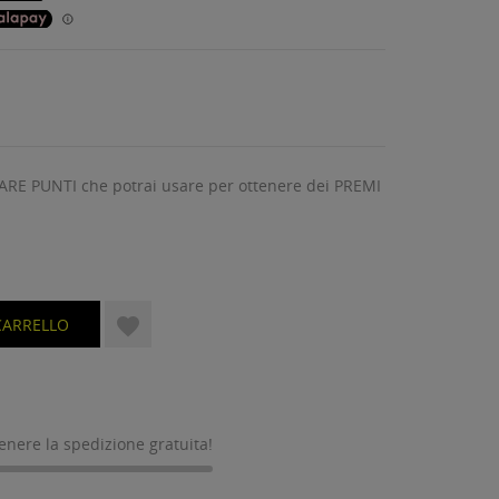
ARE PUNTI che potrai usare per ottenere dei PREMI

CARRELLO
tenere la spedizione gratuita!