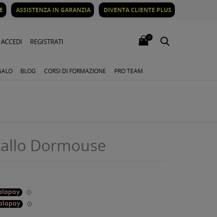
E
ASSISTENZA IN GARANZIA
DIVENTA CLIENTE PLUS
0
ACCEDI
REGISTRATI
GALO
BLOG
CORSI DI FORMAZIONE
PRO TEAM
tallo Dormouse