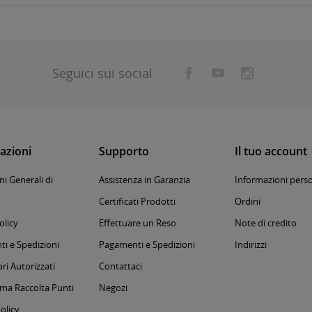
Seguici sui social
azioni
Supporto
Il tuo account
i Generali di
Assistenza in Garanzia
Informazioni perso
Certificati Prodotti
Ordini
olicy
Effettuare un Reso
Note di credito
i e Spedizioni
Pagamenti e Spedizioni
Indirizzi
ri Autorizzati
Contattaci
a Raccolta Punti
Negozi
olicy