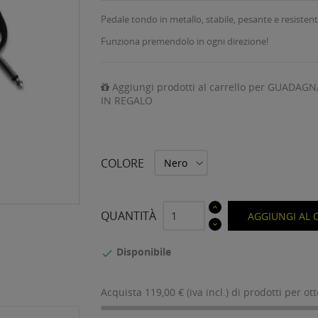
Pedale tondo in metallo, stabile, pesante e resisten
Funziona premendolo in ogni direzione!
Aggiungi prodotti al carrello per GUADAGN
IN REGALO
COLORE
QUANTITÀ
AGGIUNGI AL 
Disponibile

Acquista 119,00 € (iva incl.) di prodotti per ot