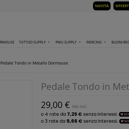
NOVITÀ
OFFERT
ORMOUSE
TATTOO SUPPLY
PMU SUPPLY
PIERCING
BUONI RE
Pedale Tondo in Metallo Dormouse
Pedale Tondo in Me
29,00 €
IVA Incl.