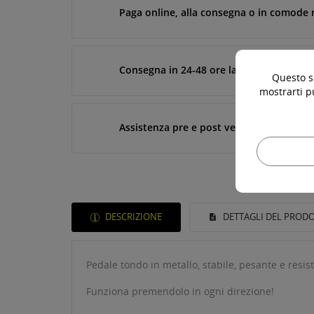
Paga online, alla consegna o in comode 
Consegna in 24-48 ore lavorative*
Questo si
mostrarti p
Assistenza pre e post vendita
DESCRIZIONE
DETTAGLI DEL PROD
Pedale tondo in metallo, stabile, pesante e resis
Funziona premendolo in ogni direzione!