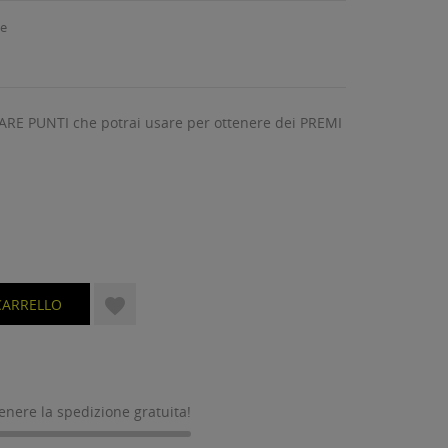
te
ARE PUNTI che potrai usare per ottenere dei PREMI

CARRELLO
tenere la spedizione gratuita!