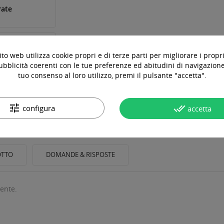
rate
to web utilizza cookie propri e di terze parti per migliorare i propri
ubblicità coerenti con le tue preferenze ed abitudini di navigazione.
tuo consenso al loro utilizzo, premi il pulsante "accetta".
tune
done_all
configura
accetta
OTTO
DOMANDE & RISPOSTE
tente.