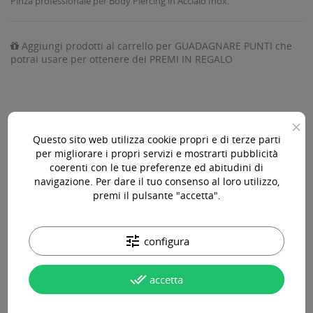
Pinza professionale per Body Piercing in Acciaio Inox.
Aggiungi prodotti al carrello per GUADAGNARE PUNTI che
potrai usare per ottenere dei PREMI IN REGALO
×
AGGIUNGI AL CARRELLO

Questo sito web utilizza cookie propri e di terze parti
per migliorare i propri servizi e mostrarti pubblicità
Disponibile

coerenti con le tue preferenze ed abitudini di
navigazione. Per dare il tuo consenso al loro utilizzo,
premi il pulsante "accetta".
Acquista 119,00 € (iva incl.) di prodotti per ottenere la
spedizione gratuita!
tune
configura
done_all
accetta
Paga online, alla consegna o in comode rate