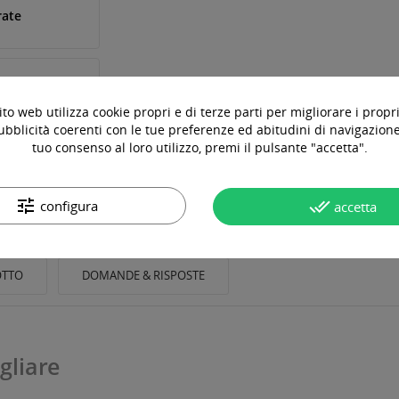
rate
to web utilizza cookie propri e di terze parti per migliorare i propri
ubblicità coerenti con le tue preferenze ed abitudini di navigazione.
tuo consenso al loro utilizzo, premi il pulsante "accetta".
tune
done_all
configura
accetta
OTTO
DOMANDE & RISPOSTE
gliare