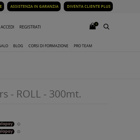
E
ASSISTENZA IN GARANZIA
DIVENTA CLIENTE PLUS
0
ACCEDI
REGISTRATI
GALO
BLOG
CORSI DI FORMAZIONE
PRO TEAM
rs - ROLL - 300mt.