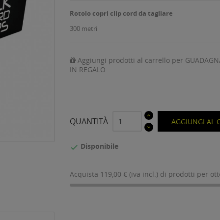
Rotolo copri clip cord da tagliare
300 metri
Aggiungi prodotti al carrello per GUADAGN
IN REGALO
QUANTITÀ
AGGIUNGI AL 
Disponibile

Acquista 119,00 € (iva incl.) di prodotti per ot