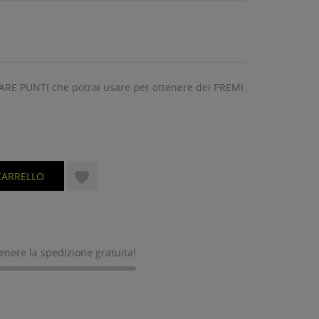
ARE PUNTI che potrai usare per ottenere dei PREMI

CARRELLO
tenere la spedizione gratuita!