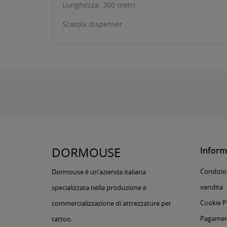
Lunghezza: 300 metri.
Scatola dispenser.
DORMOUSE
Inform
Condizion
Dormouse è un’azienda italiana
vendita
specializzata nella produzione e
Cookie P
commercializzazione di attrezzature per
Pagament
tattoo.