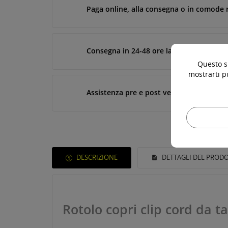
Paga online, alla consegna o in comode 
Consegna in 24-48 ore lavorative*
Questo si
mostrarti p
Assistenza pre e post vendita
DESCRIZIONE
DETTAGLI DEL PROD
Rotolo copri clip cord da ta