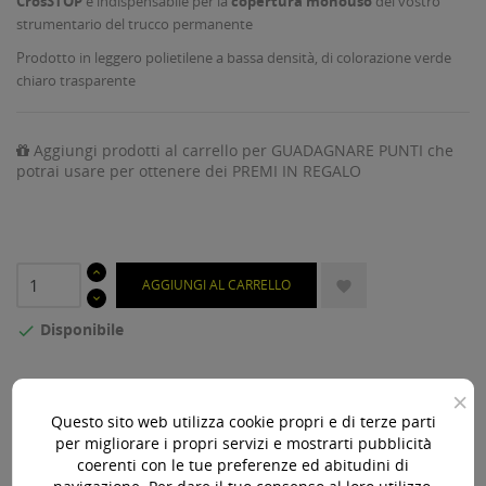
CrosSTOP
è indispensabile per la
copertura monouso
del vostro
strumentario del trucco permanente
Prodotto in leggero polietilene a bassa densità, di colorazione verde
chiaro trasparente
Aggiungi prodotti al carrello per GUADAGNARE PUNTI che
potrai usare per ottenere dei PREMI IN REGALO
AGGIUNGI AL CARRELLO

Disponibile

Acquista 119,00 € (iva incl.) di prodotti per ottenere la
×
spedizione gratuita!
Questo sito web utilizza cookie propri e di terze parti
per migliorare i propri servizi e mostrarti pubblicità
coerenti con le tue preferenze ed abitudini di