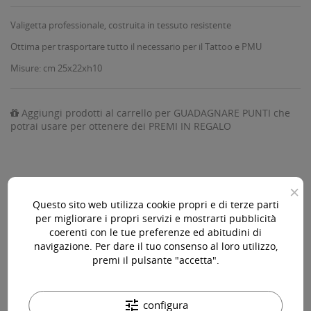
Valigetta professionale, costruita in tessuto resistente
Ottima per trasportare tutto il necessario per il Tattoo e PMU
Misure: cm 25x22xh10
Aggiungi prodotti al carrello per GUADAGNARE PUNTI che
potrai usare per ottenere dei PREMI IN REGALO
×
AGGIUNGI AL CARRELLO

Questo sito web utilizza cookie propri e di terze parti
per migliorare i propri servizi e mostrarti pubblicità
Ultimi articoli in magazzino

coerenti con le tue preferenze ed abitudini di
navigazione. Per dare il tuo consenso al loro utilizzo,
premi il pulsante "accetta".
Acquista 119,00 € (iva incl.) di prodotti per ottenere la
spedizione gratuita!
tune
configura