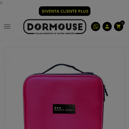
0
DIVENTA CLIENTE PLUS
0

person
shopping_cart