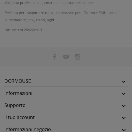
Valigetta professionale, costruita in tessuto resistente.
Perfetta per trasportare tutto il necessario per il Tattoo e PMU, come
alimentatore, cavi, colori, aghi...
Misure: cm 25x22xh10
DORMOUSE

Informazioni

Supporto

Il tuo account

Informazioni negozio
