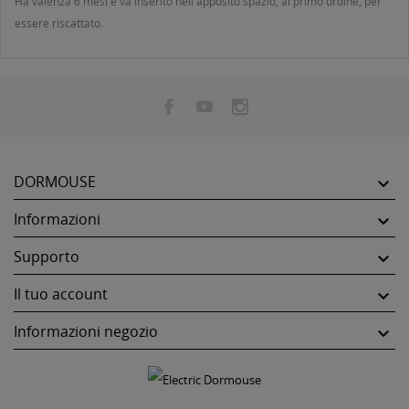
Ha valenza 6 mesi e va inserito nell'apposito spazio, al primo ordine, per
essere riscattato.
DORMOUSE

Informazioni

Supporto

Il tuo account

Informazioni negozio
