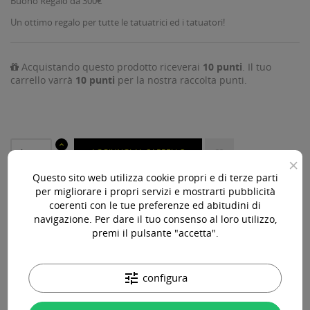
Buono Regalo da 300€
Un ottimo regalo per tutte le tatuatrici ed i tatuatori!
Acquistando questo prodotto riceverai
10
punti
. Il tuo
carrello varrà
10
punti
per la nostra raccolta punti.
AGGIUNGI AL CARRELLO

×
Questo sito web utilizza cookie propri e di terze parti
Disponibile

per migliorare i propri servizi e mostrarti pubblicità
coerenti con le tue preferenze ed abitudini di
navigazione. Per dare il tuo consenso al loro utilizzo,
Acquista 119,00 € (iva incl.) di prodotti per ottenere la
premi il pulsante "accetta".
spedizione gratuita!
tune
configura
Paga online, alla consegna o in comode rate