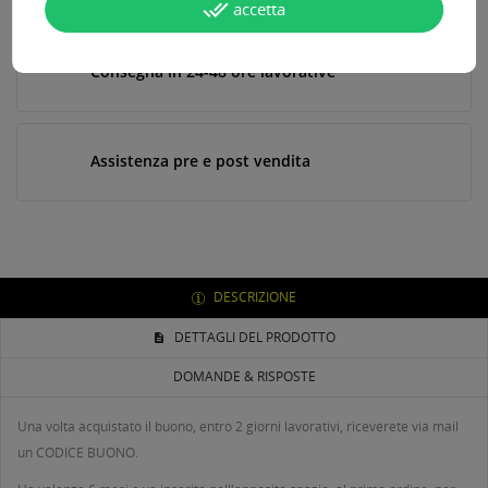
done_all
accetta
Consegna in 24-48 ore lavorative*
Assistenza pre e post vendita
DESCRIZIONE
DETTAGLI DEL PRODOTTO
DOMANDE & RISPOSTE
Una volta acquistato il buono, entro 2 giorni lavorativi, riceverete via mail
un CODICE BUONO.