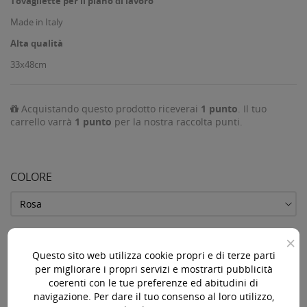
Tovagliette per il piano di lavoro
Made in Italy
Alta qualità
33x48cm
Acquistando questo prodotto riceverai
1
punto
. Il tuo
carrello varrà
1
punto
per la nostra raccolta punti.
COLORE
×
Questo sito web utilizza cookie propri e di terze parti
AGGIUNGI AL CARRELLO

per migliorare i propri servizi e mostrarti pubblicità
Disponibile
coerenti con le tue preferenze ed abitudini di

navigazione. Per dare il tuo consenso al loro utilizzo,