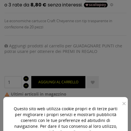
Le economiche cartucce Craft Cheyenne con tip trasparente in
confezione da 20 pezzi
Aggiungi prodotti al carrello per GUADAGNARE PUNTI che
potrai usare per ottenere dei PREMI IN REGALO
AGGIUNGI AL CARRELLO

Ultimi articoli in magazzino

×
Questo sito web utilizza cookie propri e di terze parti
Acquista 119,00 € (iva incl.) di prodotti per ottenere la
per migliorare i propri servizi e mostrarti pubblicità
spedizione gratuita!
coerenti con le tue preferenze ed abitudini di
navigazione. Per dare il tuo consenso al loro utilizzo,