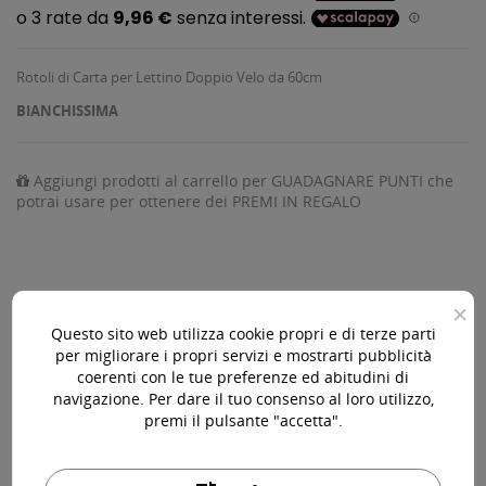
Rotoli di Carta per Lettino Doppio Velo da 60cm
BIANCHISSIMA
Aggiungi prodotti al carrello per GUADAGNARE PUNTI che
potrai usare per ottenere dei PREMI IN REGALO
×
AGGIUNGI AL CARRELLO

Questo sito web utilizza cookie propri e di terze parti
per migliorare i propri servizi e mostrarti pubblicità
Ultimi articoli in magazzino

coerenti con le tue preferenze ed abitudini di
navigazione. Per dare il tuo consenso al loro utilizzo,
premi il pulsante "accetta".
Acquista 119,00 € (iva incl.) di prodotti per ottenere la
spedizione gratuita!