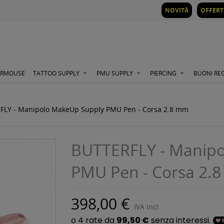
NOVITÀ
OFFERT
ORMOUSE
TATTOO SUPPLY
PMU SUPPLY
PIERCING
BUONI RE
FLY - Manipolo MakeUp Supply PMU Pen - Corsa 2.8 mm
BUTTERFLY - Manip
PMU Pen - Corsa 2.
398,00 €
IVA Incl.