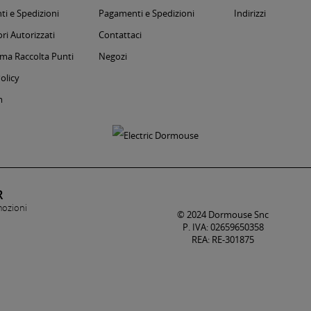
i e Spedizioni
Pagamenti e Spedizioni
Indirizzi
ri Autorizzati
Contattaci
a Raccolta Punti
Negozi
olicy
m
R
mozioni
© 2024 Dormouse Snc
P. IVA: 02659650358
REA: RE-301875