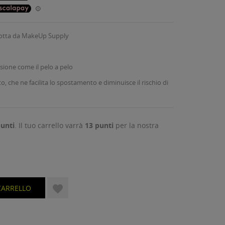
dotta da MakeUp Supply
sione come il pelo a pelo
, che ne facilita lo spostamento e diminuisce il rischio di
unti
. Il tuo carrello varrà
13
punti
per la nostra

CARRELLO