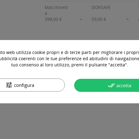
Macchinett
DORSAFE
a
398,00 €
+
59,00 €
=
to web utilizza cookie propri e di terze parti per migliorare i propri
OTTO
DOMANDE & RISPOSTE
ubblicità coerenti con le tue preferenze ed abitudini di navigazione.
tuo consenso al loro utilizzo, premi il pulsante "accetta".
tune
done_all
configura
accetta