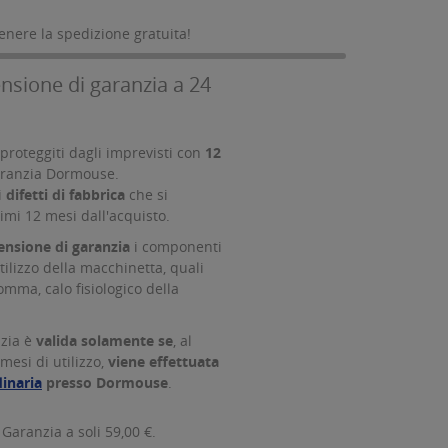
tenere la spedizione gratuita!
nsione di garanzia a 24
proteggiti dagli imprevisti con
12
aranzia Dormouse.
i
difetti di fabbrica
che si
imi 12 mesi dall'acquisto.
tensione di garanzia
i componenti
tilizzo della macchinetta, quali
omma, calo fisiologico della
nzia è
valida solamente se
, al
mesi di utilizzo,
viene effettuata
inaria
presso Dormouse
.
 Garanzia a soli 59,00 €.