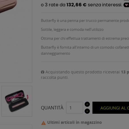
Butterfly è una penna per trucco permanente pro
Sottile, leggera e comoda nell'utilizzo
Ottima per chi effettua trattamenti di estrema preci
Butterfly è fornita all'interno di un comodo cofanetto
danneggiamento
Acquistando questo prodotto riceverai
13
p
raccolta punti.
QUANTITÀ
AGGIUNGI AL 
Ultimi articoli in magazzino
