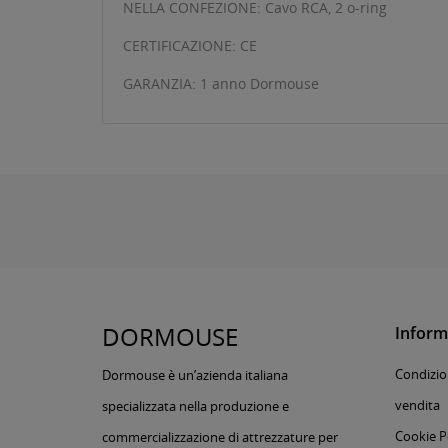
NELLA CONFEZIONE: Cavo RCA, 2 o-ring
CERTIFICAZIONE: CE
GARANZIA: 1 anno Dormouse
DORMOUSE
Inform
Condizion
Dormouse è un’azienda italiana
vendita
specializzata nella produzione e
Cookie P
commercializzazione di attrezzature per