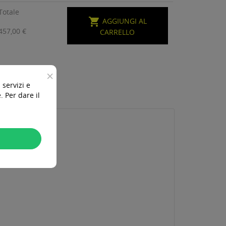
Totale

AGGIUNGI AL
457,00 €
CARRELLO
×
 servizi e
 Per dare il