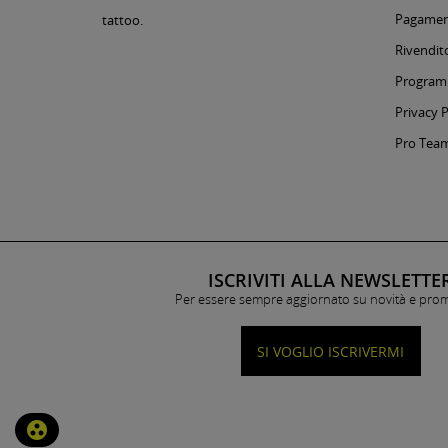
Pagament
tattoo.
Rivendito
Programm
Privacy P
Pro Tea
ISCRIVITI ALLA NEWSLETTE
Per essere sempre aggiornato su novità e pro
SI VOGLIO ISCRIVERMI
group_work