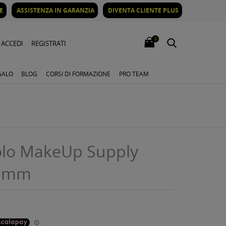
E
ASSISTENZA IN GARANZIA
DIVENTA CLIENTE PLUS
0
ACCEDI
REGISTRATI
GALO
BLOG
CORSI DI FORMAZIONE
PRO TEAM
olo MakeUp Supply
8 mm