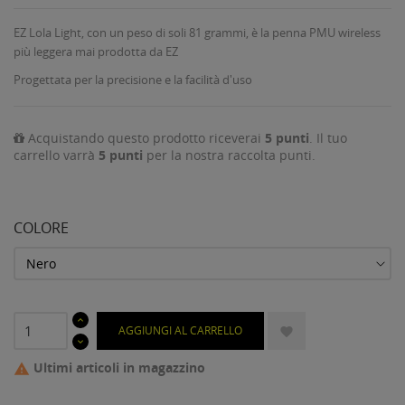
EZ Lola Light, con un peso di soli 81 grammi, è la penna PMU wireless
più leggera mai prodotta da EZ
Progettata per la precisione e la facilità d'uso
Acquistando questo prodotto riceverai
5
punti
. Il tuo
carrello varrà
5
punti
per la nostra raccolta punti.
COLORE
AGGIUNGI AL CARRELLO

Ultimi articoli in magazzino
