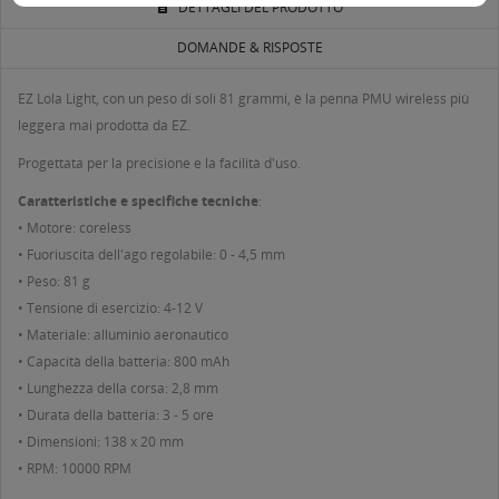
DETTAGLI DEL PRODOTTO
DOMANDE & RISPOSTE
EZ Lola Light, con un peso di soli 81 grammi, è la penna PMU wireless più
leggera mai prodotta da EZ.
Progettata per la precisione e la facilità d'uso.
Caratteristiche e specifiche tecniche
:
• Motore: coreless
• Fuoriuscita dell'ago regolabile: 0 - 4,5 mm
• Peso: 81 g
• Tensione di esercizio: 4-12 V
• Materiale: alluminio aeronautico
• Capacità della batteria: 800 mAh
• Lunghezza della corsa: 2,8 mm
• Durata della batteria: 3 - 5 ore
• Dimensioni: 138 x 20 mm
• RPM: 10000 RPM