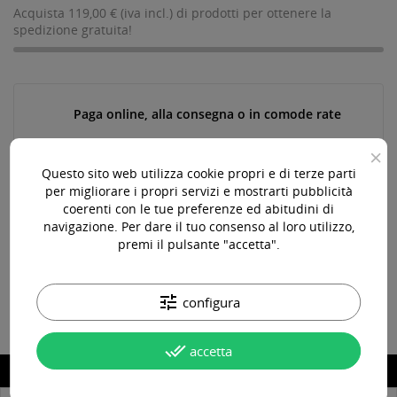
Acquista 119,00 € (iva incl.) di prodotti per ottenere la
spedizione gratuita!
Paga online, alla consegna o in comode rate
×
Questo sito web utilizza cookie propri e di terze parti
Consegna in 24-48 ore lavorative*
per migliorare i propri servizi e mostrarti pubblicità
coerenti con le tue preferenze ed abitudini di
navigazione. Per dare il tuo consenso al loro utilizzo,
premi il pulsante "accetta".
Assistenza pre e post vendita
tune
configura
done_all
accetta
DESCRIZIONE