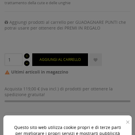
trattamento della cute e delle unghie
Aggiungi prodotti al carrello per GUADAGNARE PUNTI che
potrai usare per ottenere dei PREMI IN REGALO
AGGIUNGI AL CARRELLO

Ultimi articoli in magazzino

Acquista 119,00 € (iva incl.) di prodotti per ottenere la
spedizione gratuita!
×
Paga online, alla consegna o in comode rate
Questo sito web utilizza cookie propri e di terze parti
per migliorare i propri servizi e mostrarti pubblicità