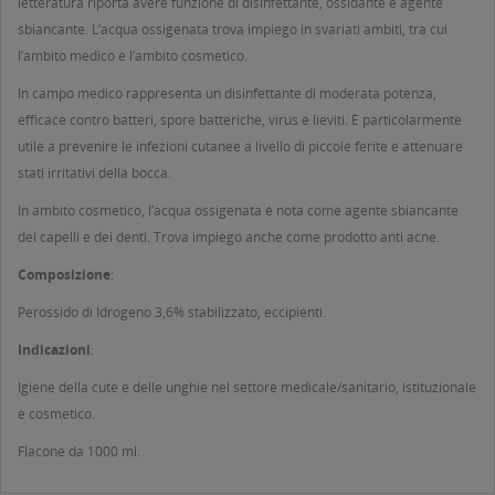
letteratura riporta avere funzione di disinfettante, ossidante e agente
sbiancante. L’acqua ossigenata trova impiego in svariati ambiti, tra cui
l’ambito medico e l’ambito cosmetico.
In campo medico rappresenta un disinfettante di moderata potenza,
efficace contro batteri, spore batteriche, virus e lieviti. È particolarmente
utile a prevenire le infezioni cutanee a livello di piccole ferite e attenuare
stati irritativi della bocca.
In ambito cosmetico, l’acqua ossigenata è nota come agente sbiancante
dei capelli e dei denti. Trova impiego anche come prodotto anti acne.
Composizione
:
Perossido di Idrogeno 3,6% stabilizzato, eccipienti.
Indicazioni
:
Igiene della cute e delle unghie nel settore medicale/sanitario, istituzionale
e cosmetico.
Flacone da 1000 ml.