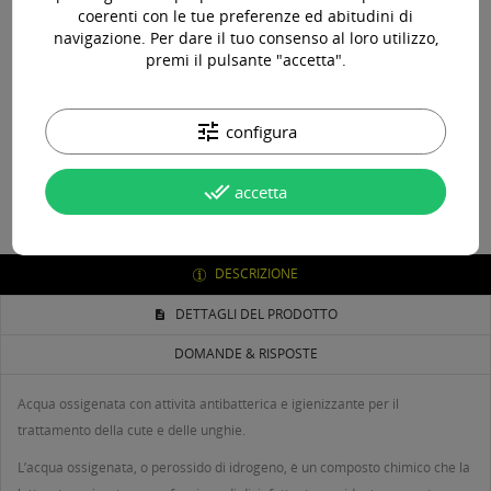
coerenti con le tue preferenze ed abitudini di
navigazione. Per dare il tuo consenso al loro utilizzo,
Consegna in 24-48 ore lavorative*
premi il pulsante "accetta".
tune
configura
Assistenza pre e post vendita
done_all
accetta
DESCRIZIONE
DETTAGLI DEL PRODOTTO
DOMANDE & RISPOSTE
Acqua ossigenata con attività antibatterica e igienizzante per il
trattamento della cute e delle unghie.
L’acqua ossigenata, o perossido di idrogeno, è un composto chimico che la