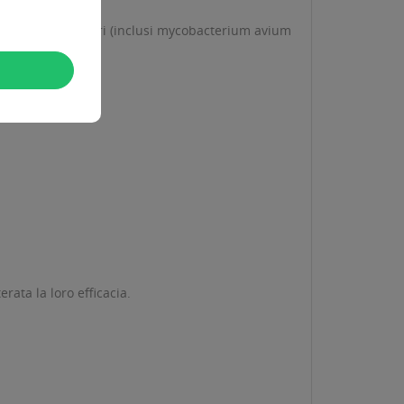
ficile, micobatteri (inclusi mycobacterium avium
oro).
rata la loro efficacia.