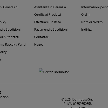
i Generali di
Assistenza in Garanzia
Informazioni perso
Certificati Prodotti
Ordini
olicy
Effettuare un Reso
Note di credito
i e Spedizioni
Pagamenti e Spedizioni
Indirizzi
ri Autorizzati
Contattaci
a Raccolta Punti
Negozi
olicy
m
R
mozioni
© 2024 Dormouse Snc
P. IVA: 02659650358