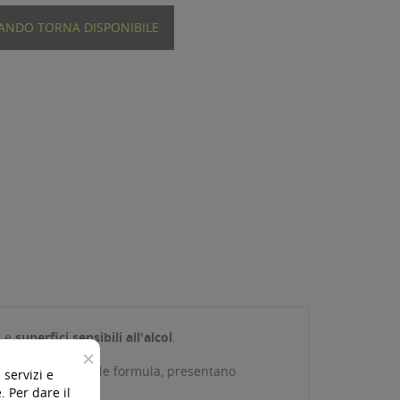
UANDO TORNA DISPONIBILE
i e
superfici sensibili all'alcol
.
×
e alla loro speciale formula, presentano
 servizi e
 Per dare il