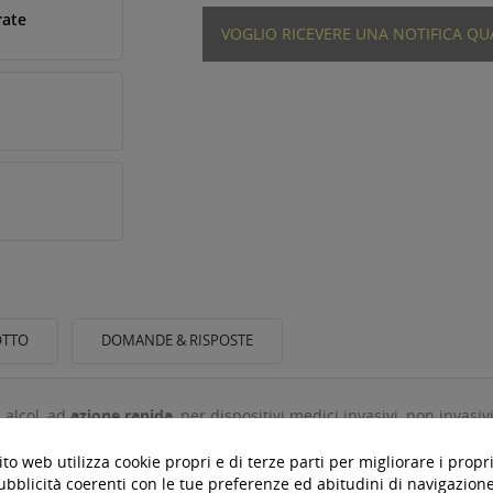
rate
VOGLIO RICEVERE UNA NOTIFICA Q
OTTO
DOMANDE & RISPOSTE
 alcol, ad
azione rapida
, per dispositivi medici invasivi, non invasiv
te per tutte le superfici resistenti all'acqua in area medica. Grazi
to web utilizza cookie propri e di terze parti per migliorare i propri
ubblicità coerenti con le tue preferenze ed abitudini di navigazione.
d
eccellenti proprietà pulenti
.