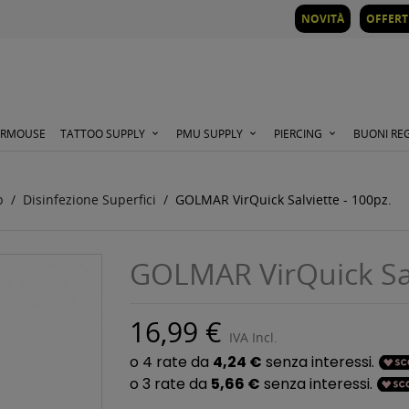
NOVITÀ
OFFERT
ORMOUSE
TATTOO SUPPLY
PMU SUPPLY
PIERCING
BUONI RE
p
Disinfezione Superfici
GOLMAR VirQuick Salviette - 100pz.
GOLMAR VirQuick Sal
16,99 €
IVA Incl.