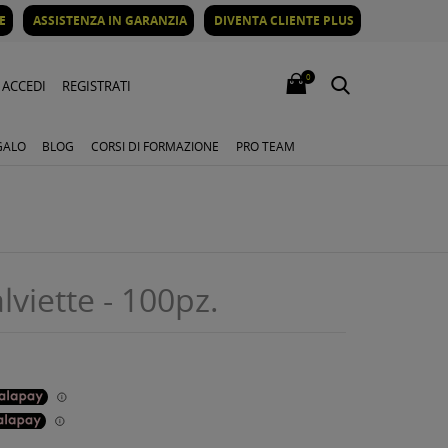
E
ASSISTENZA IN GARANZIA
DIVENTA CLIENTE PLUS
0
ACCEDI
REGISTRATI
GALO
BLOG
CORSI DI FORMAZIONE
PRO TEAM
viette - 100pz.