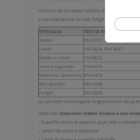
VirQuick ha un ampio spettro di azione su batter
e mycobacterium terrae), funghi e lieviti. Il prod
EFFICACIA
TEST DI RIFERIMENTO
Batteri
EN13727, EN14561, EN136
Lieviti
EN13624, EN13697
Batteri e Lieviti
EN16615
Virus Incapsulati
EN14476
Rotavirus, Norovirus
EN14476
Microbatteri
EN14348
Funghi
EN13624
Le salviette sono erogate singolarmente dal prati
Ideali per
dispositivi medici invasivi e non invas
• Superfici vicine ai pazienti quali letti e comodin
• Lettini da visita e materassi
• Tavoli di lavoro e superfici limitrofe