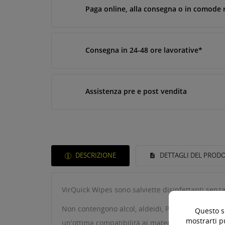
Paga online, alla consegna o in comode 
Consegna in 24-48 ore lavorative*
Assistenza pre e post vendita
DESCRIZIONE
DETTAGLI DEL PROD
VirQuick Wipes sono salviette disinfettanti senza
Non contengono alcol, aldeidi, PHMB e sono perfet
Questo si
mostrarti p
un'ottima compatibilità ai materiali coniugata a