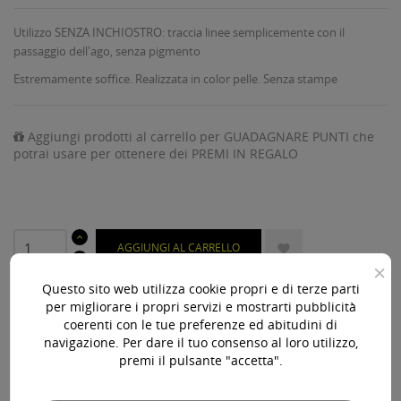
Utilizzo SENZA INCHIOSTRO: traccia linee semplicemente con il
passaggio dell'ago, senza pigmento
Estremamente soffice. Realizzata in color pelle. Senza stampe
Aggiungi prodotti al carrello per GUADAGNARE PUNTI che
potrai usare per ottenere dei PREMI IN REGALO
AGGIUNGI AL CARRELLO

×
Disponibile

Questo sito web utilizza cookie propri e di terze parti
per migliorare i propri servizi e mostrarti pubblicità
coerenti con le tue preferenze ed abitudini di
Acquista 119,00 € (iva incl.) di prodotti per ottenere la
navigazione. Per dare il tuo consenso al loro utilizzo,
spedizione gratuita!
premi il pulsante "accetta".