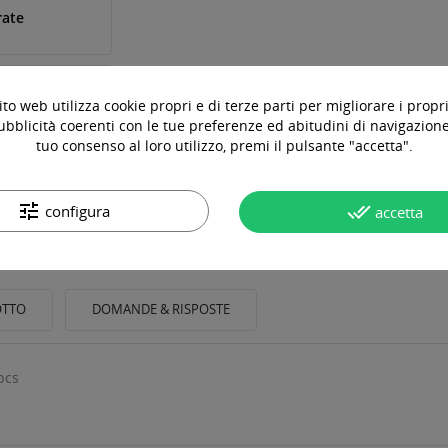
rate
to web utilizza cookie propri e di terze parti per migliorare i propri
ubblicità coerenti con le tue preferenze ed abitudini di navigazione.
tuo consenso al loro utilizzo, premi il pulsante "accetta".
tune
done_all
configura
accetta
OTTO
DOMANDE & RISPOSTE
pcs