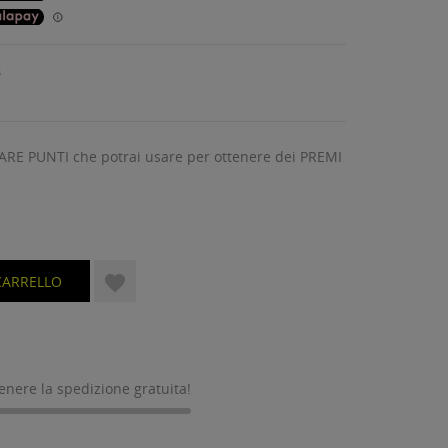
s
ARE PUNTI che potrai usare per ottenere dei PREMI

CARRELLO
tenere la spedizione gratuita!