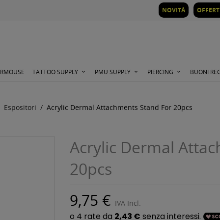
NOVITÀ
OFFERT
ORMOUSE
TATTOO SUPPLY
PMU SUPPLY
PIERCING
BUONI RE
Espositori
Acrylic Dermal Attachments Stand For 20pcs
Acrylic Dermal Atta
20pcs
9,75 €
IVA Incl.