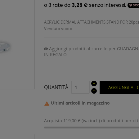
ACRYLIC DERMAL ATTACHMENTS STAND FOR 20pc
Venduto vuoto
Aggiungi prodotti al carrello per GUADAGN
IN REGALO
QUANTITÀ
AGGIUNGI AL 
Ultimi articoli in magazzino

Acquista 119,00 € (iva incl.) di prodotti per ot