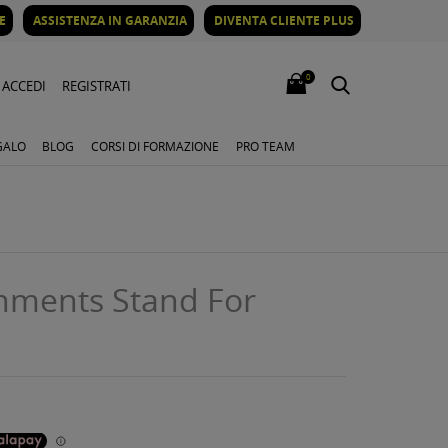
E
ASSISTENZA IN GARANZIA
DIVENTA CLIENTE PLUS
0
ACCEDI
REGISTRATI
GALO
BLOG
CORSI DI FORMAZIONE
PRO TEAM
chments Stand For