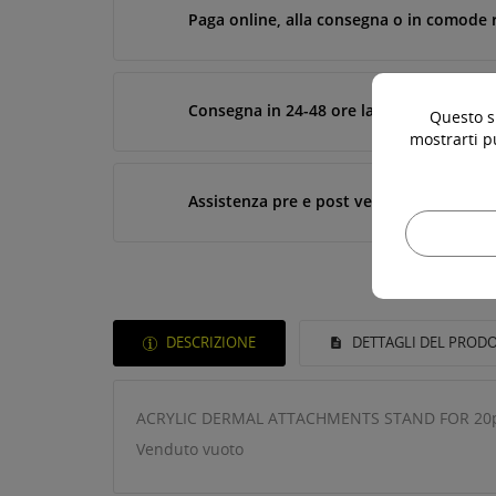
Paga online, alla consegna o in comode 
Consegna in 24-48 ore lavorative*
Questo si
mostrarti p
Assistenza pre e post vendita
DESCRIZIONE
DETTAGLI DEL PROD
ACRYLIC DERMAL ATTACHMENTS STAND FOR 20
Venduto vuoto