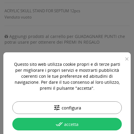
ACRYLIC SKULL STAND FOR SEPTUM 12pcs
Venduto vuoto
Aggiungi prodotti al carrello per GUADAGNARE PUNTI che
potrai usare per ottenere dei PREMI IN REGALO
×
Questo sito web utilizza cookie propri e di terze parti
per migliorare i propri servizi e mostrarti pubblicità
AGGIUNGI AL CARRELLO

coerenti con le tue preferenze ed abitudini di
navigazione. Per dare il tuo consenso al loro utilizzo,
Disponibile

premi il pulsante "accetta".
Acquista 119,00 € (iva incl.) di prodotti per ottenere la
tune
configura
spedizione gratuita!
done_all
accetta