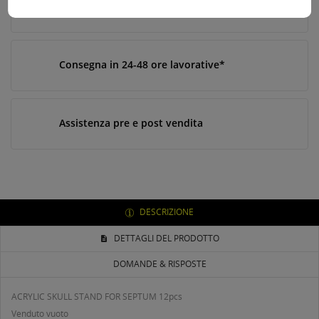
Paga online, alla consegna o in comode rate
Consegna in 24-48 ore lavorative*
Assistenza pre e post vendita
DESCRIZIONE
DETTAGLI DEL PRODOTTO
DOMANDE & RISPOSTE
ACRYLIC SKULL STAND FOR SEPTUM 12pcs
Venduto vuoto