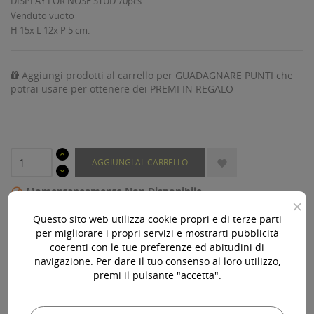
DISPLAY FOR NOSE STUD 70pcs
Venduto vuoto
H 15x L 12x P 5 cm.
Aggiungi prodotti al carrello per GUADAGNARE PUNTI che
potrai usare per ottenere dei PREMI IN REGALO
AGGIUNGI AL CARRELLO

Momentaneamente Non Disponibile

×
Questo sito web utilizza cookie propri e di terze parti
Acquista 119,00 € (iva incl.) di prodotti per ottenere la
per migliorare i propri servizi e mostrarti pubblicità
spedizione gratuita!
coerenti con le tue preferenze ed abitudini di
navigazione. Per dare il tuo consenso al loro utilizzo,
premi il pulsante "accetta".
Ho preso visione della Privacy Policy di questo sito e ne