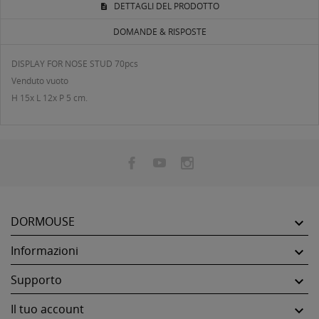
DETTAGLI DEL PRODOTTO
DOMANDE & RISPOSTE
DISPLAY FOR NOSE STUD 70pcs
Venduto vuoto
H 15x L 12x P 5 cm.
DORMOUSE

Informazioni

Supporto

Il tuo account
