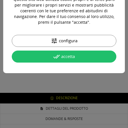
per migliorare i propri servizi e mostrarti pubblicità
coerenti con le tue preferenze ed abitudini di
Paga online, alla consegna o in comode rate
navigazione. Per dare il tuo consenso al loro utilizzo,
premi il pulsante "accetta".
Consegna in 24-48 ore lavorative*
tune
configura
done_all
accetta
Assistenza pre e post vendita
DESCRIZIONE
DETTAGLI DEL PRODOTTO
DOMANDE & RISPOSTE