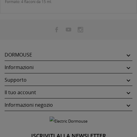
Formato: 4 flaconi da 15 ml.
DORMOUSE

Informazioni

Supporto

Il tuo account

Informazioni negozio

ISCRIVITI ALLA NEWSLETTER