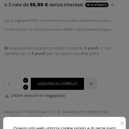
Set di pigmenti PMU che contiene 4 tonalità da biondo a moro
Conforme con le ultime normative REACH dell'Unione Europea
Acquistando questo prodotto riceverai
5
punti
. Il tuo
carrello varrà
5
punti
per la nostra raccolta punti.
AGGIUNGI AL CARRELLO

Ultimi articoli in magazzino

Acquista 119,00 € (iva incl.) di prodotti per ottenere la
spedizione gratuita!
×
Questo sito web utilizza cookie propri e di terze parti