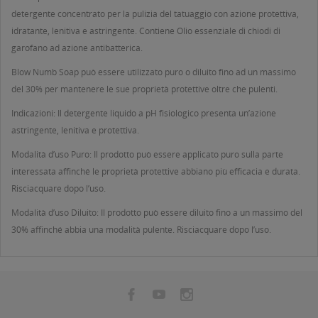
detergente concentrato per la pulizia del tatuaggio con azione protettiva,
idratante, lenitiva e astringente. Contiene Olio essenziale di chiodi di
garofano ad azione antibatterica.
Blow Numb Soap può essere utilizzato puro o diluito fino ad un massimo
del 30% per mantenere le sue proprietà protettive oltre che pulenti.
Indicazioni: Il detergente liquido a pH fisiologico presenta un’azione
astringente, lenitiva e protettiva.
Modalità d’uso Puro: Il prodotto può essere applicato puro sulla parte
interessata affinché le proprietà protettive abbiano più efficacia e durata.
Risciacquare dopo l’uso.
Modalità d’uso Diluito: Il prodotto può essere diluito fino a un massimo del
30% affinché abbia una modalità pulente. Risciacquare dopo l’uso.