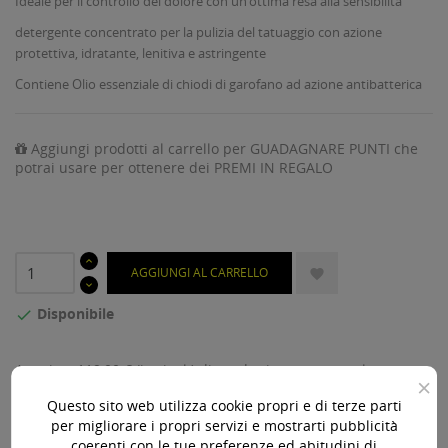
Ideale per il controllo del dolore con un’ottima resa alla sensibilità
detergente concentrato per la pulizia del tatuaggio con azione
protettiva, idratante, lenitiva e astringente
Contiene Olio essenziale di chiodi di garofano ad azione antibatterica
Aggiungi prodotti al carrello per GUADAGNARE PUNTI che
potrai usare per ottenere dei PREMI IN REGALO
AGGIUNGI AL CARRELLO

Disponibile

Acquista 119,00 € (iva incl.) di prodotti per ottenere la
×
spedizione gratuita!
Questo sito web utilizza cookie propri e di terze parti
per migliorare i propri servizi e mostrarti pubblicità
coerenti con le tue preferenze ed abitudini di