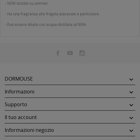
- NON testato su animali
- Ha una fragranza alla fragola piacevole e particolare
- Può essere diluito con acqua distillata all'80%
DORMOUSE

Informazioni

Supporto

Il tuo account

Informazioni negozio
