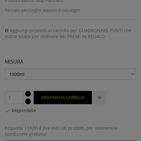
Il nuovo Babool Soap Panthera!
Pensato per lunghe sessioni di tatuaggio
Aggiungi prodotti al carrello per GUADAGNARE PUNTI che
potrai usare per ottenere dei PREMI IN REGALO
MISURA
AGGIUNGI AL CARRELLO

Disponibile

Acquista 119,00 € (iva incl.) di prodotti per ottenere la
spedizione gratuita!