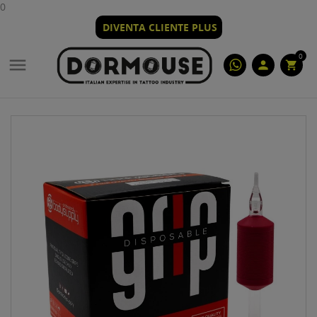
0
DIVENTA CLIENTE PLUS
0

person
shopping_cart