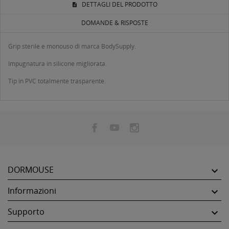
DETTAGLI DEL PRODOTTO
DOMANDE & RISPOSTE
Grip sterile e monouso di marca BodySupply.
Impugnatura in silicone migliorata.
Tip in PVC totalmente trasparente.
DORMOUSE

Informazioni

Supporto
