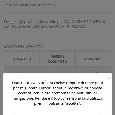
Tip in PVC totalmente trasparente
Aggiungi prodotti al carrello per GUADAGNARE PUNTI che
potrai usare per ottenere dei PREMI IN REGALO
SCONTI PER QUANTITA'
PREZZO
QUANTITÀ
RISPARMI
SCONTATO
20
0,72 €
7,59 €
×
Questo sito web utilizza cookie propri e di terze parti
per migliorare i propri servizi e mostrarti pubblicità
coerenti con le tue preferenze ed abitudini di
AGGIUNGI AL CARRELLO

navigazione. Per dare il tuo consenso al loro utilizzo,
premi il pulsante "accetta".
Disponibile
