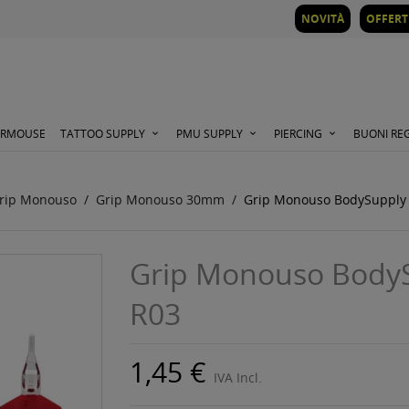
NOVITÀ
OFFERT
ORMOUSE
TATTOO SUPPLY
PMU SUPPLY
PIERCING
BUONI RE
rip Monouso
Grip Monouso 30mm
Grip Monouso BodySuppl
Grip Monouso Body
R03
1,45 €
IVA Incl.