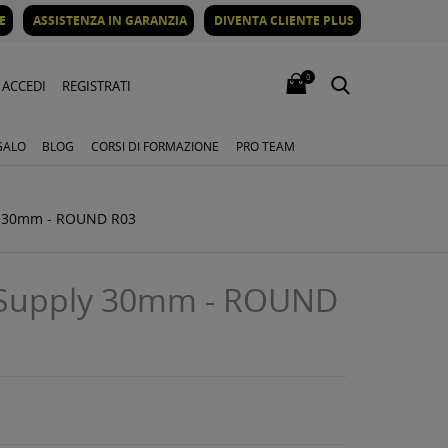
E
ASSISTENZA IN GARANZIA
DIVENTA CLIENTE PLUS
0
ACCEDI
REGISTRATI
GALO
BLOG
CORSI DI FORMAZIONE
PRO TEAM
y 30mm - ROUND R03
Supply 30mm - ROUND