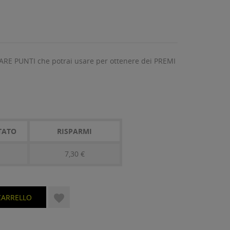
ARE PUNTI che potrai usare per ottenere dei PREMI
TATO
RISPARMI
7,30 €

CARRELLO