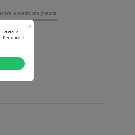
tenere la spedizione gratuita!
×
 servizi e
 Per dare il