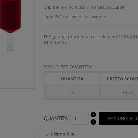
Grip sterile e monouso di marca BodySupply
Tip in PVC totalmente trasparente
Aggiungi prodotti al carrello per GUADAGN
IN REGALO
SCONTI PER QUANTITA'
QUANTITÀ
PREZZO SCON
15
0,97 €
QUANTITÀ
AGGIUNGI AL 
Disponibile
