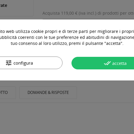
rate
Acquista 119,00 € (iva incl.) di prodotti per ot
to web utilizza cookie propri e di terze parti per migliorare i propri
ubblicità coerenti con le tue preferenze ed abitudini di navigazione.
tuo consenso al loro utilizzo, premi il pulsante "accetta".
tune
done_all
configura
accetta
OTTO
DOMANDE & RISPOSTE