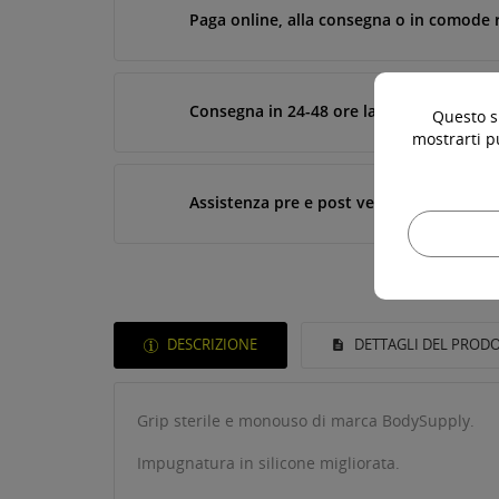
Paga online, alla consegna o in comode 
Consegna in 24-48 ore lavorative*
Questo si
mostrarti p
Assistenza pre e post vendita
DESCRIZIONE
DETTAGLI DEL PROD
Grip sterile e monouso di marca BodySupply.
Impugnatura in silicone migliorata.