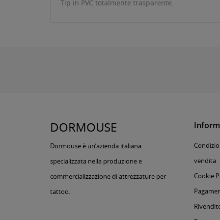
Tip in PVC totalmente trasparente.
DORMOUSE
Inform
Condizion
Dormouse è un’azienda italiana
vendita
specializzata nella produzione e
Cookie P
commercializzazione di attrezzature per
Pagament
tattoo.
Rivendito