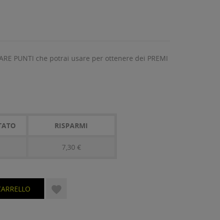
ARE PUNTI che potrai usare per ottenere dei PREMI
TATO
RISPARMI
7,30 €

CARRELLO