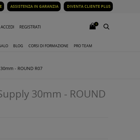
E
ASSISTENZA IN GARANZIA
DIVENTA CLIENTE PLUS
0
ACCEDI
REGISTRATI
GALO
BLOG
CORSI DI FORMAZIONE
PRO TEAM
y 30mm - ROUND R07
Supply 30mm - ROUND