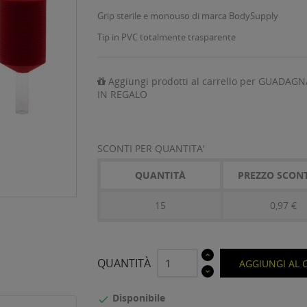
Grip sterile e monouso di marca BodySupply
Tip in PVC totalmente trasparente
Aggiungi prodotti al carrello per GUADAGN
IN REGALO
SCONTI PER QUANTITA'
QUANTITÀ
PREZZO SCON
15
0,97 €
QUANTITÀ
AGGIUNGI AL 
Disponibile
