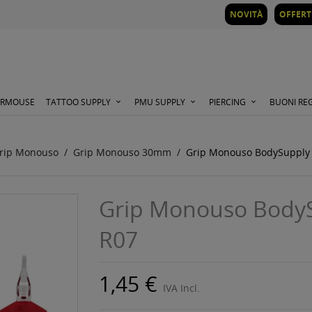
NOVITÀ
OFFERT
ORMOUSE
TATTOO SUPPLY
PMU SUPPLY
PIERCING
BUONI RE
rip Monouso
Grip Monouso 30mm
Grip Monouso BodySuppl
Grip Monouso Body
R07
1,45 €
IVA Incl.