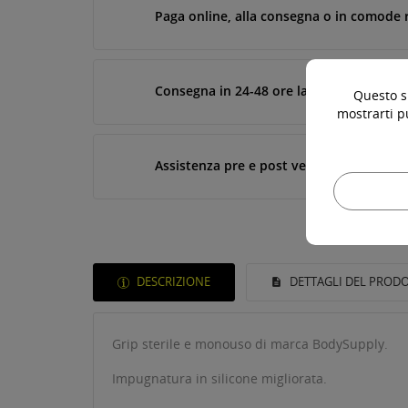
Paga online, alla consegna o in comode 
Consegna in 24-48 ore lavorative*
Questo si
mostrarti p
Assistenza pre e post vendita
DESCRIZIONE
DETTAGLI DEL PROD
Grip sterile e monouso di marca BodySupply.
Impugnatura in silicone migliorata.