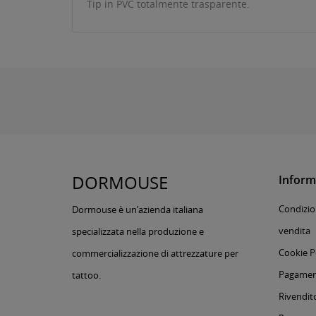
Tip in PVC totalmente trasparente.
DORMOUSE
Inform
Condizion
Dormouse è un’azienda italiana
vendita
specializzata nella produzione e
Cookie P
commercializzazione di attrezzature per
Pagament
tattoo.
Rivendito