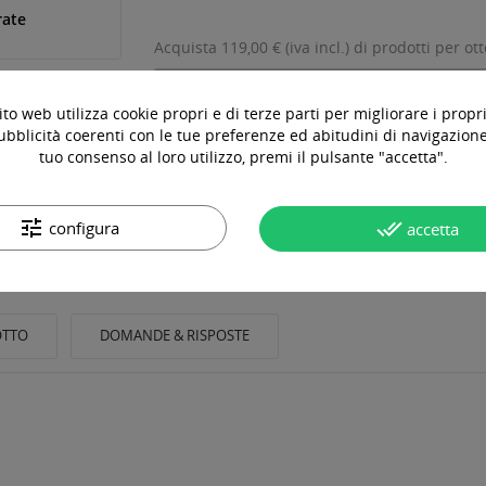
rate
Acquista 119,00 € (iva incl.) di prodotti per ot
to web utilizza cookie propri e di terze parti per migliorare i propri
ubblicità coerenti con le tue preferenze ed abitudini di navigazione.
tuo consenso al loro utilizzo, premi il pulsante "accetta".
tune
done_all
configura
accetta
OTTO
DOMANDE & RISPOSTE