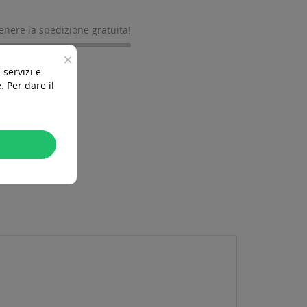
tenere la spedizione gratuita!
×
 servizi e
 Per dare il