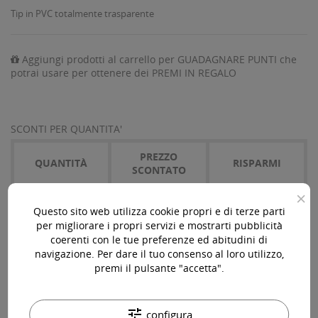
Tip in PVC totalmente trasparente
Aggiungi prodotti al carrello per GUADAGNARE PUNTI che
potrai usare per ottenere dei PREMI IN REGALO
SCONTI PER QUANTITA'
PREZZO
QUANTITÀ
RISPARMI
SCONTATO
×
15
0,97 €
7,30 €
Questo sito web utilizza cookie propri e di terze parti
per migliorare i propri servizi e mostrarti pubblicità
coerenti con le tue preferenze ed abitudini di
navigazione. Per dare il tuo consenso al loro utilizzo,
AGGIUNGI AL CARRELLO

premi il pulsante "accetta".
Disponibile

tune
configura