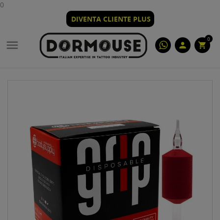
0
DIVENTA CLIENTE PLUS
0

person
shopping_cart