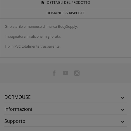
DETTAGLI DEL PRODOTTO
DOMANDE & RISPOSTE
Grip sterile e monouso di marca BodySupply.
Impugnatura in silicone migliorata.
Tip in PVC totalmente trasparente.
DORMOUSE

Informazioni

Supporto
