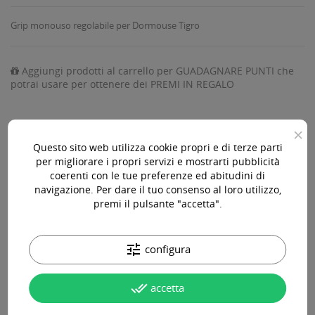
Grip monouso regolabile per Dormouse Tigro
Aggiungi prodotti al carrello per GUADAGNARE PUNTI che
potrai usare per ottenere dei PREMI IN REGALO
×
Questo sito web utilizza cookie propri e di terze parti
AGGIUNGI AL CARRELLO

per migliorare i propri servizi e mostrarti pubblicità
coerenti con le tue preferenze ed abitudini di
Disponibile

navigazione. Per dare il tuo consenso al loro utilizzo,
premi il pulsante "accetta".
Acquista 119,00 € (iva incl.) di prodotti per ottenere la
spedizione gratuita!
tune
configura
done_all
accetta
Paga online, alla consegna o in comode rate