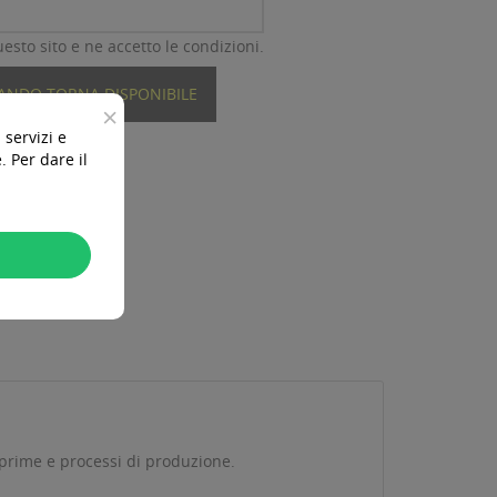
esto sito e ne accetto le condizioni.
UANDO TORNA DISPONIBILE
×
 servizi e
 Per dare il
rime e processi di produzione.