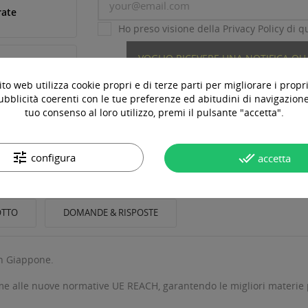
rate
Ho preso visione della Privacy Policy di qu
VOGLIO RICEVERE UNA NOTIFICA Q
to web utilizza cookie propri e di terze parti per migliorare i propri
ubblicità coerenti con le tue preferenze ed abitudini di navigazione.
tuo consenso al loro utilizzo, premi il pulsante "accetta".
tune
done_all
configura
accetta
OTTO
DOMANDE & RISPOSTE
in Giappone.
 alle nuove normative UE REACH, garantendo le migliori materie p