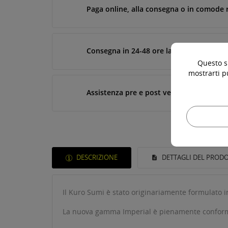
Paga online, alla consegna o in comode 
Consegna in 24-48 ore lavorative*
Questo si
mostrarti p
Assistenza pre e post vendita
DESCRIZIONE
DETTAGLI DEL PROD
Il Kuro Sumi è stato originariamente formulato 
La nuova gamma Imperial è pienamente conforme