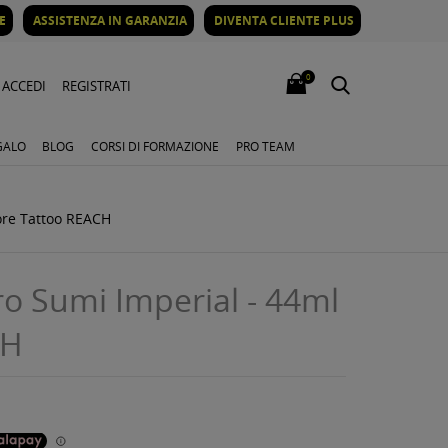
E
ASSISTENZA IN GARANZIA
DIVENTA CLIENTE PLUS
0
ACCEDI
REGISTRATI
GALO
BLOG
CORSI DI FORMAZIONE
PRO TEAM
ore Tattoo REACH
 Sumi Imperial - 44ml
CH