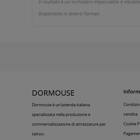
Il risultato è un inchiostro impeccabile e vibrant
Disponibile in diversi formati.
DORMOUSE
Inform
Condizion
Dormouse è un’azienda italiana
vendita
specializzata nella produzione e
Cookie P
commercializzazione di attrezzature per
Pagament
tattoo.