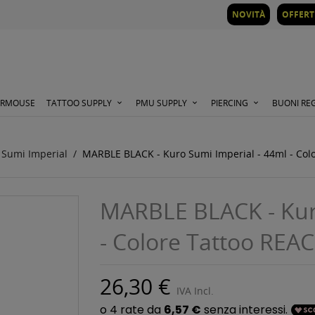
NOVITÀ
OFFERT
ORMOUSE
TATTOO SUPPLY
PMU SUPPLY
PIERCING
BUONI RE
 Sumi Imperial
MARBLE BLACK - Kuro Sumi Imperial - 44ml - Col
MARBLE BLACK - Kuro
- Colore Tattoo REA
26,30 €
IVA Incl.