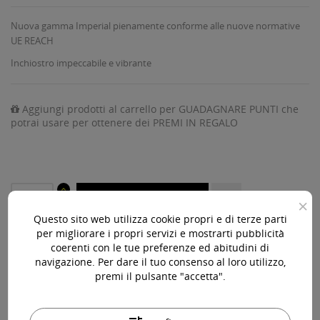
Nuova gamma Imperial pienamente conforme alle nuove normative
UE REACH
Inchiostro impeccabile e vibrante
Aggiungi prodotti al carrello per GUADAGNARE PUNTI che
potrai usare per ottenere dei PREMI IN REGALO
AGGIUNGI AL CARRELLO

×
Questo sito web utilizza cookie propri e di terze parti
Ultimi articoli in magazzino

per migliorare i propri servizi e mostrarti pubblicità
coerenti con le tue preferenze ed abitudini di
navigazione. Per dare il tuo consenso al loro utilizzo,
Acquista 119,00 € (iva incl.) di prodotti per ottenere la
premi il pulsante "accetta".
spedizione gratuita!