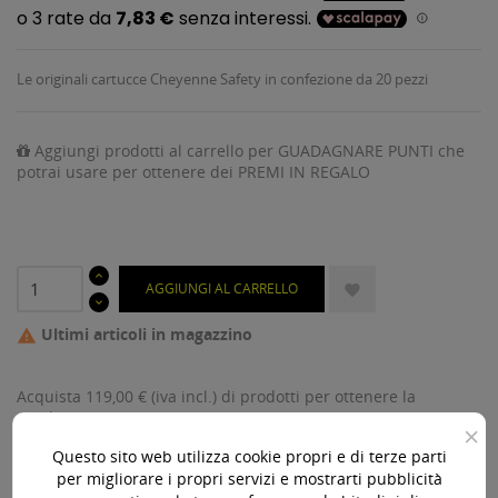
Le originali cartucce Cheyenne Safety in confezione da 20 pezzi
Aggiungi prodotti al carrello per GUADAGNARE PUNTI che
potrai usare per ottenere dei PREMI IN REGALO
AGGIUNGI AL CARRELLO

Ultimi articoli in magazzino

Acquista 119,00 € (iva incl.) di prodotti per ottenere la
spedizione gratuita!
×
Questo sito web utilizza cookie propri e di terze parti
per migliorare i propri servizi e mostrarti pubblicità