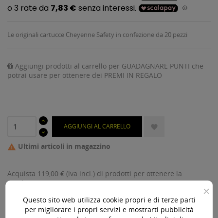
Le originali cartucce Cheyenne Safety in confezione da 20 pezzi
Aggiungi prodotti al carrello per GUADAGNARE PUNTI che
potrai usare per ottenere dei PREMI IN REGALO
AGGIUNGI AL CARRELLO

Ultimi articoli in magazzino

Acquista 119,00 € (iva incl.) di prodotti per ottenere la
spedizione gratuita!
×
Questo sito web utilizza cookie propri e di terze parti
per migliorare i propri servizi e mostrarti pubblicità