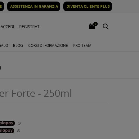
E
ASSISTENZA IN GARANZIA
DIVENTA CLIENTE PLUS
0
ACCEDI
REGISTRATI
GALO
BLOG
CORSI DI FORMAZIONE
PRO TEAM
l
er Forte - 250ml