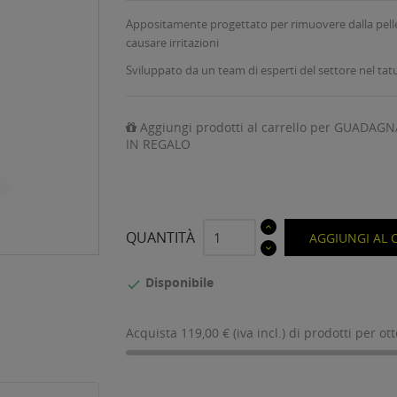
Appositamente progettato per rimuovere dalla pelle, 
causare irritazioni
Sviluppato da un team di esperti del settore nel tat
Aggiungi prodotti al carrello per GUADAGN
IN REGALO
QUANTITÀ
AGGIUNGI AL 
Disponibile

Acquista 119,00 € (iva incl.) di prodotti per ot