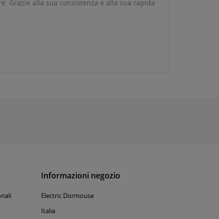
e. Grazie alla sua consistenza e alla sua rapida
Informazioni negozio
nali
Electric Dormouse
Italia