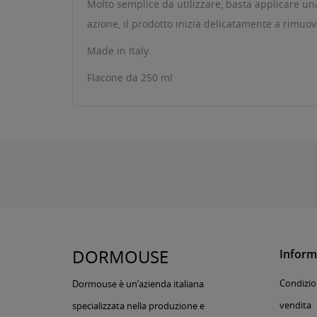
Molto semplice da utilizzare, basta applicare un
azione, il prodotto inizia delicatamente a rimuov
Made in Italy.
Flacone da 250 ml
DORMOUSE
Inform
Condizion
Dormouse è un’azienda italiana
vendita
specializzata nella produzione e