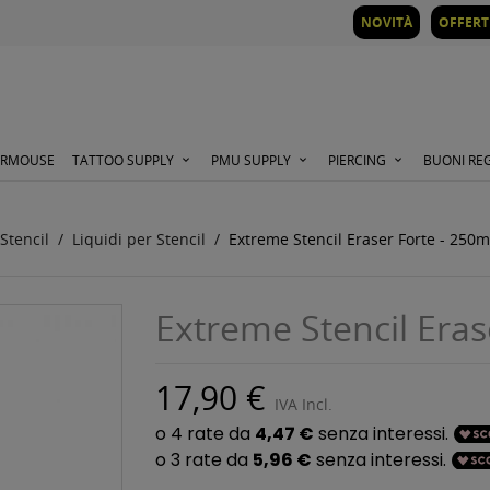
NOVITÀ
OFFERT
ORMOUSE
TATTOO SUPPLY
PMU SUPPLY
PIERCING
BUONI RE
Stencil
Liquidi per Stencil
Extreme Stencil Eraser Forte - 250m
Extreme Stencil Eras
17,90 €
IVA Incl.