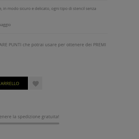
in modo sicuro e delicato, ogni tipo di stencil senza
uaggio
ARE PUNTI che potrai usare per ottenere dei PREMI

CARRELLO
tenere la spedizione gratuita!