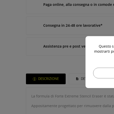
Paga online, alla consegna o in comode 
Consegna in 24-48 ore lavorative*
Assistenza pre e post vendita
Questo si
mostrarti p
DESCRIZIONE
DETTAGLI DEL PROD
La formula di Forte Extreme Stencil Eraser è stat
Appositamente progettato per rimuovere dalla pell