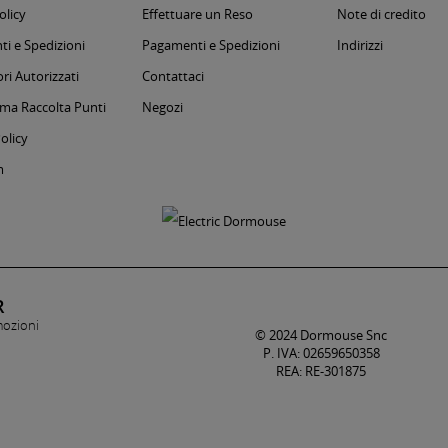
olicy
Effettuare un Reso
Note di credito
i e Spedizioni
Pagamenti e Spedizioni
Indirizzi
ri Autorizzati
Contattaci
a Raccolta Punti
Negozi
olicy
m
R
mozioni
© 2024 Dormouse Snc
P. IVA: 02659650358
REA: RE-301875