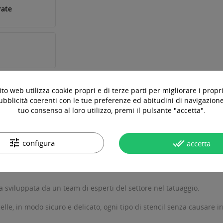
rate
to web utilizza cookie propri e di terze parti per migliorare i propri
ubblicità coerenti con le tue preferenze ed abitudini di navigazione.
tuo consenso al loro utilizzo, premi il pulsante "accetta".
tune
done_all
configura
accetta
OTTO
DOMANDE & RISPOSTE
a sviluppata da un team di esperti del settore nel tatuaggio.
e, in modo sicuro e delicato, ogni tipo di stencil senza causare irr