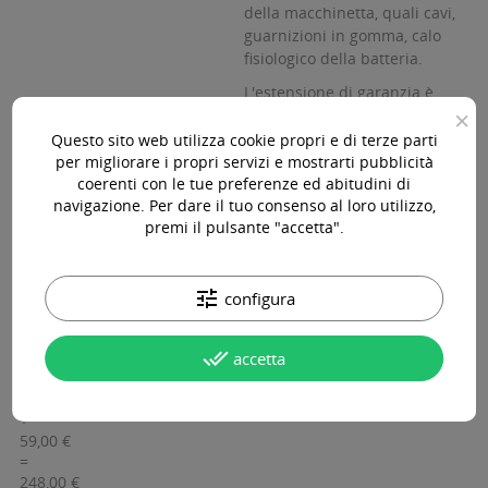
della macchinetta, quali cavi,
guarnizioni in gomma, calo
fisiologico della batteria.
L'estensione di garanzia è
×
valida solamente se
, al
termine dei primi 12 mesi di
Questo sito web utilizza cookie propri e di terze parti
utilizzo,
viene effettuata
per migliorare i propri servizi e mostrarti pubblicità
la
Manutenzione Ordinaria
coerenti con le tue preferenze ed abitudini di
navigazione. Per dare il tuo consenso al loro utilizzo,
presso Dormouse
.
premi il pulsante "accetta".
12 Mesi Aggiuntivi di Garanzia
a soli 59,00 €.
tune
configura
Macchinetta
done_all
DORSAFE
accetta
Totale
189,00 €
+
59,00 €
=
248,00 €