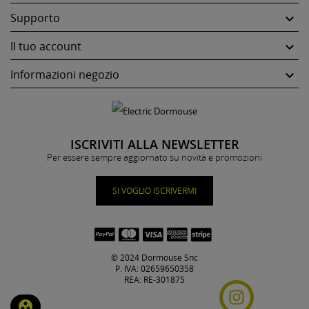
Supporto

Il tuo account

Informazioni negozio

ISCRIVITI ALLA NEWSLETTER
Per essere sempre aggiornato su novità e promozioni
SI VOGLIO ISCRIVERMI
© 2024 Dormouse Snc
P. IVA: 02659650358
REA: RE-301875
group_work