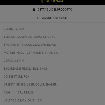
DESCRIZIONE
DETTAGLI DEL PRODOTTO
DOMANDE & RISPOSTE
Caratteristiche:
TELAIO: ALLUMINIO LAVORAZIONE CNC
TRATTAMENTI: ANODIZZAZIONE BLACK
MOTORE: HI QUALITY MADE IN JAPAN 6W
CORSA: 3,5 MM
ESCURSIONE REGOLABILE: 4 MM
CONNETTORE: RCA
ORIENTAMENTO: LINER/COLOR/SHADER
AGHI: 1 - 15 RL-RS-MG
VOLTAGGIO MAX: DA 5 - 12 V