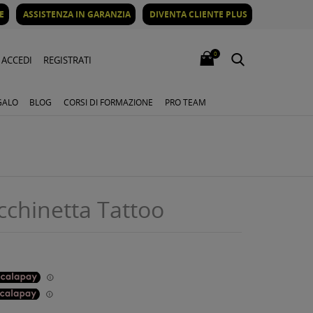
E
ASSISTENZA IN GARANZIA
DIVENTA CLIENTE PLUS
0
ACCEDI
REGISTRATI
GALO
BLOG
CORSI DI FORMAZIONE
PRO TEAM
chinetta Tattoo