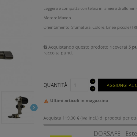
Leggera e compatta con telaio in lamiera di allumini
Motore Maxon
Orientamento: Sfumatura, Colore, Linee piccole (1RL
Acquistando questo prodotto riceverai
5
pu
raccolta punti.
QUANTITÀ
AGGIUNGI AL 
Ultimi articoli in magazzino


Acquista 119,00 € (iva incl.) di prodotti per ot
DORSAFE - Este