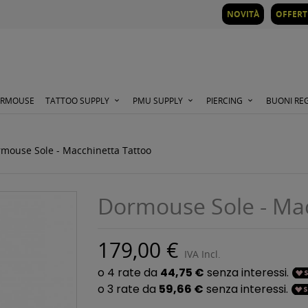
NOVITÀ
OFFERT
ORMOUSE
TATTOO SUPPLY
PMU SUPPLY
PIERCING
BUONI RE
mouse Sole - Macchinetta Tattoo
Dormouse Sole - Mac
179,00 €
IVA Incl.