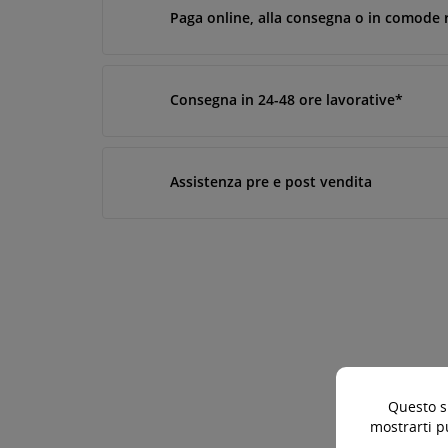
Paga online, alla consegna o in comode 
Consegna in 24-48 ore lavorative*
Assistenza pre e post vendita
Questo si
mostrarti p