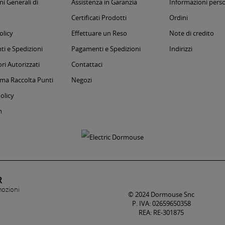
i Generali di
Assistenza in Garanzia
Informazioni perso
Certificati Prodotti
Ordini
olicy
Effettuare un Reso
Note di credito
i e Spedizioni
Pagamenti e Spedizioni
Indirizzi
ri Autorizzati
Contattaci
a Raccolta Punti
Negozi
olicy
m
R
mozioni
© 2024 Dormouse Snc
P. IVA: 02659650358
REA: RE-301875