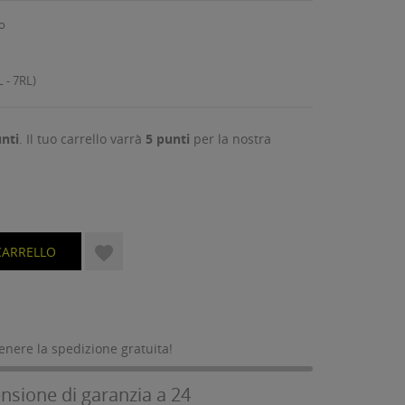
o
 - 7RL)
nti
. Il tuo carrello varrà
5
punti
per la nostra

CARRELLO
tenere la spedizione gratuita!
nsione di garanzia a 24