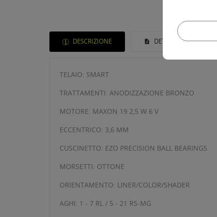
DESCRIZIONE
DETTAGLI DEL PROD
TELAIO: SMART
TRATTAMENTI: ANODIZZAZIONE BRONZO
MOTORE: MAXON 19 2,5 W 6 V
ECCENTRICO: 3,6 MM
CUSCINETTO: EZO PRECISION BALL BEARINGS
MORSETTI: OTTONE
ORIENTAMENTO: LINER/COLOR/SHADER
AGHI: 1 - 7 RL / 5 - 21 RS-MG