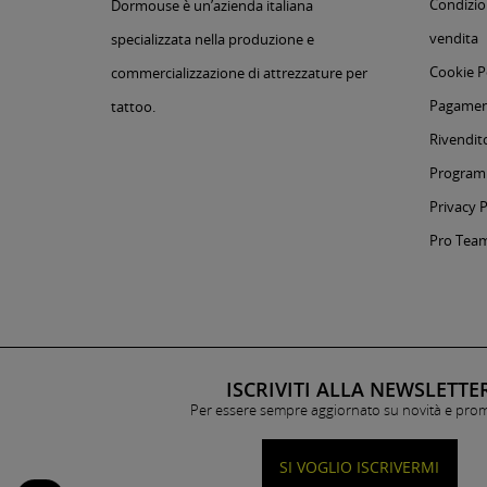
Condizion
Dormouse è un’azienda italiana
vendita
specializzata nella produzione e
Cookie P
commercializzazione di attrezzature per
Pagament
tattoo.
Rivendito
Programm
Privacy P
Pro Tea
ISCRIVITI ALLA NEWSLETTE
Per essere sempre aggiornato su novità e pro
SI VOGLIO ISCRIVERMI