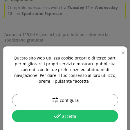
Compralo adesso
e
ricevilo tra
Tuesday 11
e
Wednesday
12
con
Spedizione Espressa
Acquista 119,00 € (iva incl.) di prodotti per ottenere la
spedizione gratuita!
×
Questo sito web utilizza cookie propri e di terze parti
per migliorare i propri servizi e mostrarti pubblicità
Paga online, alla consegna o in comode rate
coerenti con le tue preferenze ed abitudini di
navigazione. Per dare il tuo consenso al loro utilizzo,
premi il pulsante "accetta".
Consegna in 24-48 ore lavorative*
tune
configura
Assistenza pre e post vendita
done_all
accetta