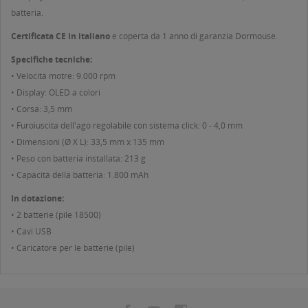
batteria.
Certificata CE in italiano
e coperta da 1 anno di garanzia Dormouse.
Specifiche tecniche:
• Velocità motre: 9.000 rpm
• Display: OLED a colori
• Corsa: 3,5 mm
• Furoiuscita dell'ago regolabile con sistema click: 0 - 4,0 mm
• Dimensioni (Ø X L): 33,5 mm x 135 mm
• Peso con batteria installata: 213 g
• Capacità della batteria: 1.800 mAh
In dotazione:
• 2 batterie (pile 18500)
• Cavi USB
• Caricatore per le batterie (pile)