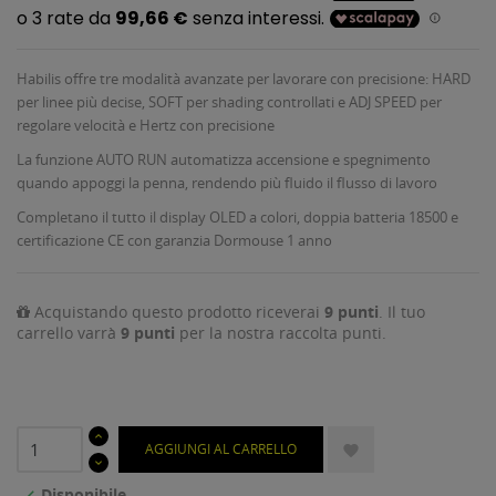
Habilis offre tre modalità avanzate per lavorare con precisione: HARD
per linee più decise, SOFT per shading controllati e ADJ SPEED per
regolare velocità e Hertz con precisione
La funzione AUTO RUN automatizza accensione e spegnimento
quando appoggi la penna, rendendo più fluido il flusso di lavoro
Completano il tutto il display OLED a colori, doppia batteria 18500 e
certificazione CE con garanzia Dormouse 1 anno
Acquistando questo prodotto riceverai
9
punti
. Il tuo
carrello varrà
9
punti
per la nostra raccolta punti.
AGGIUNGI AL CARRELLO

Disponibile
