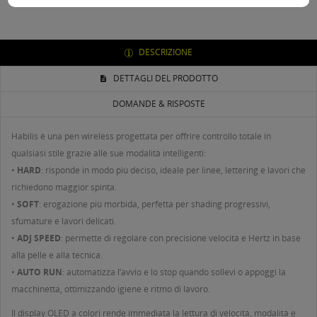
DESCRIZIONE
DETTAGLI DEL PRODOTTO
DOMANDE & RISPOSTE
Habilis è una pen wireless progettata per offrire controllo totale in
qualsiasi stile grazie alle sue modalità intelligenti:
•
HARD
: risponde in modo più deciso, ideale per linee, lettering e lavori che
richiedono maggior spinta.
•
SOFT
: erogazione più morbida, perfetta per shading progressivi,
sfumature e lavori delicati.
•
ADJ SPEED
: permette di regolare con precisione velocità e Hertz in base
alla pelle e alla tecnica.
•
AUTO RUN
: automatizza l’avvio e lo stop quando sollevi o appoggi la
macchinetta, ottimizzando igiene e ritmo di lavoro.
Il display OLED a colori rende immediata la lettura di velocità, modalità e