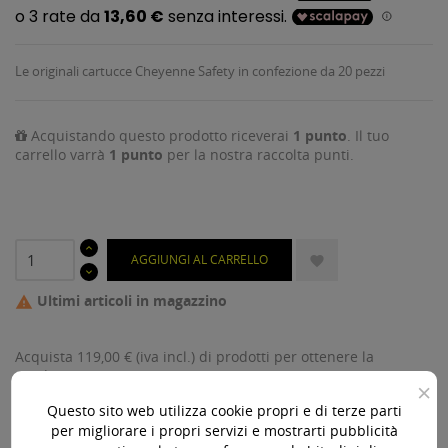
Le originali cartucce Cheyenne Safety in confezione da 20 pezzi
Acquistando questo prodotto riceverai
1
punto
. Il tuo
carrello varrà
1
punto
per la nostra raccolta punti.
AGGIUNGI AL CARRELLO

Ultimi articoli in magazzino

Acquista 119,00 € (iva incl.) di prodotti per ottenere la
spedizione gratuita!
×
Questo sito web utilizza cookie propri e di terze parti
per migliorare i propri servizi e mostrarti pubblicità