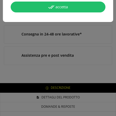
done_all
accetta
Paga online, alla consegna o in comode rate
Consegna in 24-48 ore lavorative*
Assistenza pre e post vendita
DESCRIZIONE
DETTAGLI DEL PRODOTTO
DOMANDE & RISPOSTE