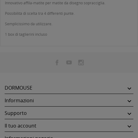
Innovativo affila-matite per matite da disegno sopracciglia.
Possibilità di scelta tra 4 differenti punte.
Semplicissimo da utilizzare.
1 box di taglierini incluso
DORMOUSE

Informazioni

Supporto

Il tuo account
