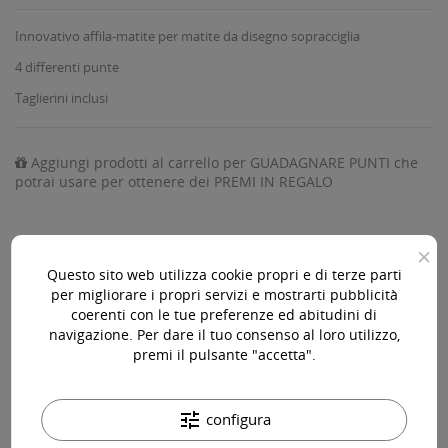
Innovativo affila-matite per matite da disegno sopracciglia
4 differenti punte
Taglierini inclusi
Aggiungi prodotti al carrello per GUADAGNARE PUNTI che
potrai usare per ottenere dei PREMI IN REGALO
×
Questo sito web utilizza cookie propri e di terze parti
AGGIUNGI AL CARRELLO

per migliorare i propri servizi e mostrarti pubblicità
coerenti con le tue preferenze ed abitudini di
Disponibile

navigazione. Per dare il tuo consenso al loro utilizzo,
premi il pulsante "accetta".
Acquista 119,00 € (iva incl.) di prodotti per ottenere la
spedizione gratuita!
tune
configura